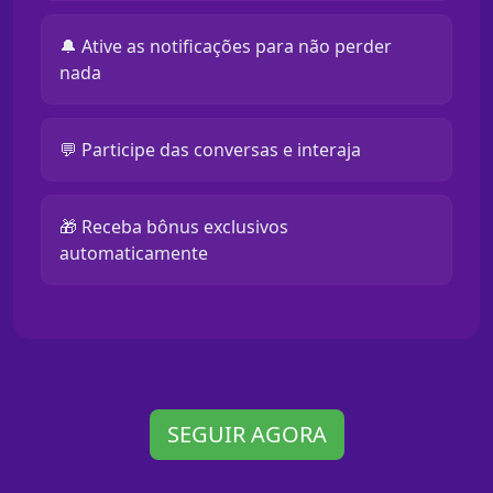
🔔 Ative as notificações para não perder
nada
💬 Participe das conversas e interaja
🎁 Receba bônus exclusivos
automaticamente
SEGUIR AGORA