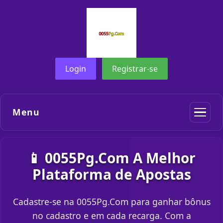
Login
Registrar-se
Menu
📱 0055Pg.Com A Melhor
Plataforma de Apostas
Cadastre-se na 0055Pg.Com para ganhar bônus
no cadastro e em cada recarga. Com a