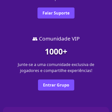
Falar Suporte
👥 Comunidade VIP
1000+
Junte-se a uma comunidade exclusiva de
jogadores e compartilhe experiências!
Entrar Grupo