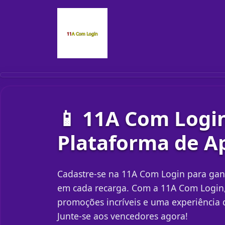
📱 11A Com Logi
Plataforma de A
Cadastre-se na 11A Com Login para gan
em cada recarga. Com a 11A Com Login,
promoções incríveis e uma experiência d
Junte-se aos vencedores agora!