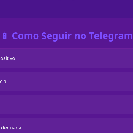
📱 Como Seguir no Telegram
ositivo
ial"
erder nada