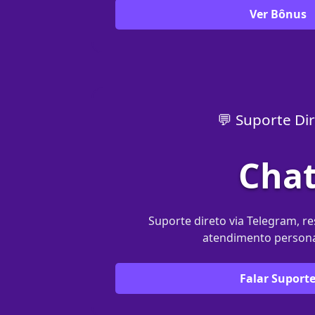
Ver Bônus
💬 Suporte Di
Cha
Suporte direto via Telegram, r
atendimento persona
Falar Suport