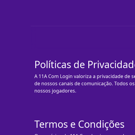
Políticas de Privacida
A 11A Com Login valoriza a privacidade de 
de nossos canais de comunicação. Todos os 
nossos jogadores.
Termos e Condições