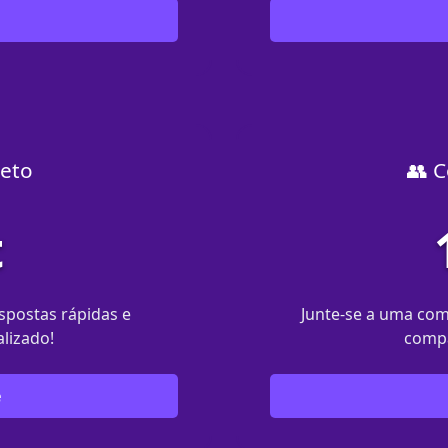
reto
👥 
t
espostas rápidas e
Junte-se a uma com
lizado!
compa
e