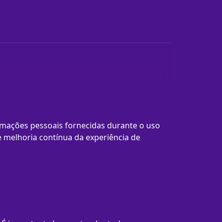
rmações pessoais fornecidas durante o uso
e melhoria contínua da experiência de