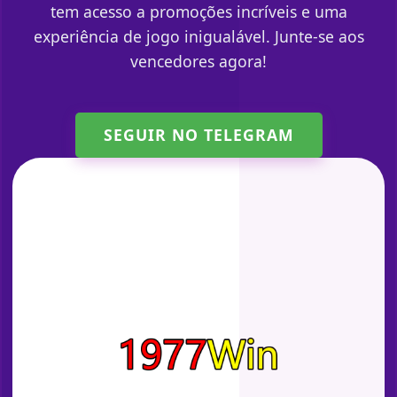
tem acesso a promoções incríveis e uma
experiência de jogo inigualável. Junte-se aos
vencedores agora!
SEGUIR NO TELEGRAM