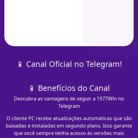
📱 Canal Oficial no Telegram!
📱 Benefícios do Canal
Descubra as vantagens de seguir a 1977Win no
Telegram
O cliente PC recebe atualizações automáticas que são
baixadas e instaladas em segundo plano. Isso garante
que você sempre tenha acesso às versões mais