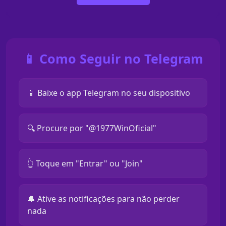
📱 Como Seguir no Telegram
📱 Baixe o app Telegram no seu dispositivo
🔍 Procure por "@1977WinOficial"
👆 Toque em "Entrar" ou "Join"
🔔 Ative as notificações para não perder
nada