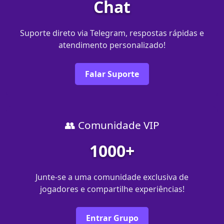
Chat
Suporte direto via Telegram, respostas rápidas e
atendimento personalizado!
Falar Suporte
👥 Comunidade VIP
1000+
Junte-se a uma comunidade exclusiva de
jogadores e compartilhe experiências!
Entrar Grupo