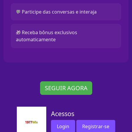
💬 Participe das conversas e interaja
🎁 Receba bônus exclusivos
automaticamente
SEGUIR AGORA
Acessos
Login
Registrar-se