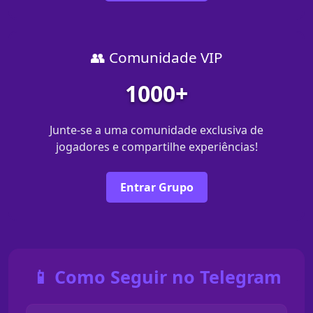
👥 Comunidade VIP
1000+
Junte-se a uma comunidade exclusiva de
jogadores e compartilhe experiências!
Entrar Grupo
📱 Como Seguir no Telegram