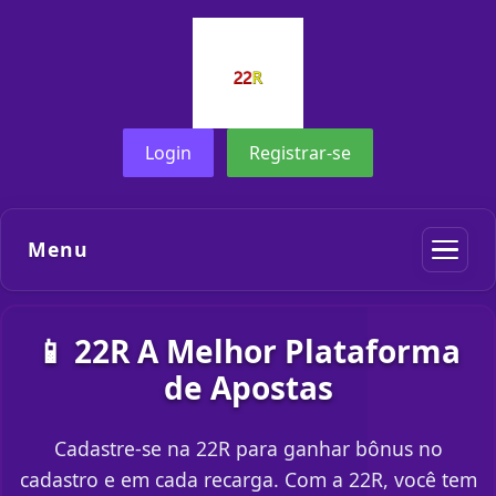
Login
Registrar-se
Menu
📱 22R A Melhor Plataforma
de Apostas
Cadastre-se na 22R para ganhar bônus no
cadastro e em cada recarga. Com a 22R, você tem