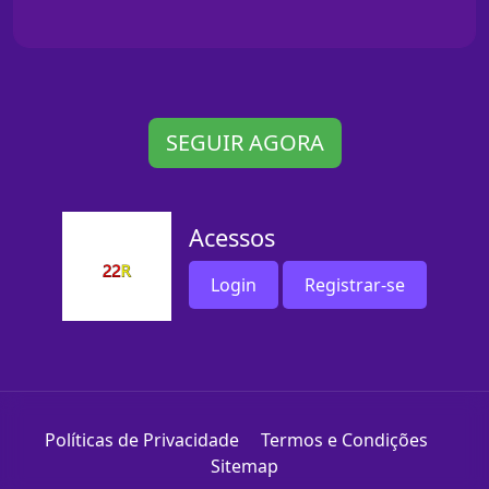
SEGUIR AGORA
Acessos
Login
Registrar-se
Políticas de Privacidade
Termos e Condições
Sitemap