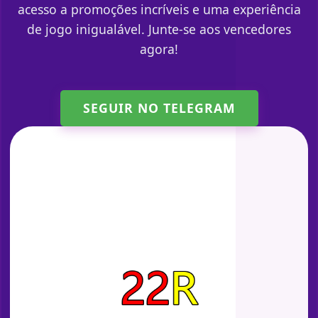
acesso a promoções incríveis e uma experiência
de jogo inigualável. Junte-se aos vencedores
agora!
SEGUIR NO TELEGRAM