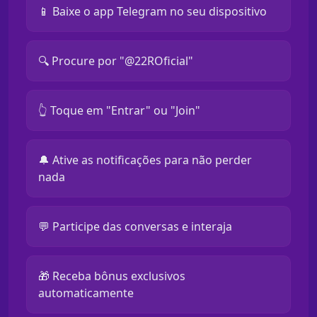
📱 Baixe o app Telegram no seu dispositivo
🔍 Procure por "@22ROficial"
👆 Toque em "Entrar" ou "Join"
🔔 Ative as notificações para não perder
nada
💬 Participe das conversas e interaja
🎁 Receba bônus exclusivos
automaticamente