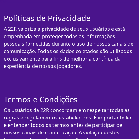
Políticas de Privacidade
A 22R valoriza a privacidade de seus usuários e está
empenhada em proteger todas as informações
pessoais fornecidas durante o uso de nossos canais de
comunicação. Todos os dados coletados são utilizados
exclusivamente para fins de melhoria contínua da
experiência de nossos jogadores.
Termos e Condições
Os usuários da 22R concordam em respeitar todas as
regras e regulamentos estabelecidos. É importante ler
e entender todos os termos antes de participar de
nossos canais de comunicação. A violação destes