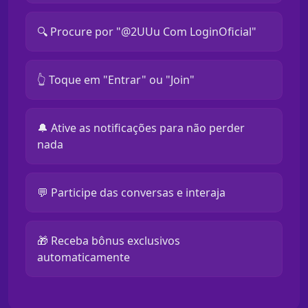
🔍 Procure por "@2UUu Com LoginOficial"
👆 Toque em "Entrar" ou "Join"
🔔 Ative as notificações para não perder
nada
💬 Participe das conversas e interaja
🎁 Receba bônus exclusivos
automaticamente