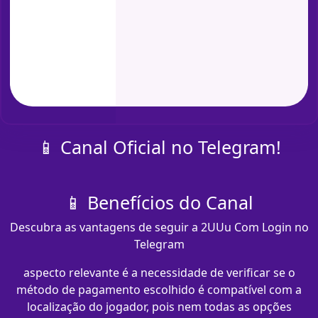
📱 Canal Oficial no Telegram!
📱 Benefícios do Canal
Descubra as vantagens de seguir a 2UUu Com Login no
Telegram
aspecto relevante é a necessidade de verificar se o
método de pagamento escolhido é compatível com a
localização do jogador, pois nem todas as opções