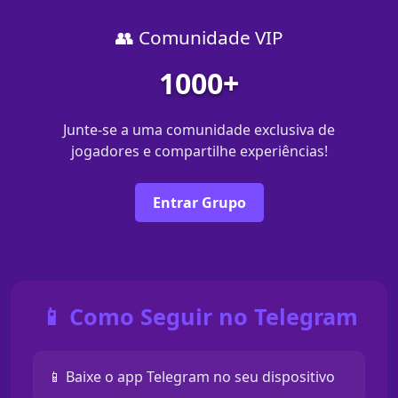
👥 Comunidade VIP
1000+
Junte-se a uma comunidade exclusiva de
jogadores e compartilhe experiências!
Entrar Grupo
📱 Como Seguir no Telegram
📱 Baixe o app Telegram no seu dispositivo