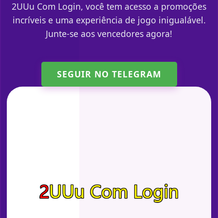
2UUu Com Login, você tem acesso a promoções
incríveis e uma experiência de jogo inigualável.
Junte-se aos vencedores agora!
SEGUIR NO TELEGRAM