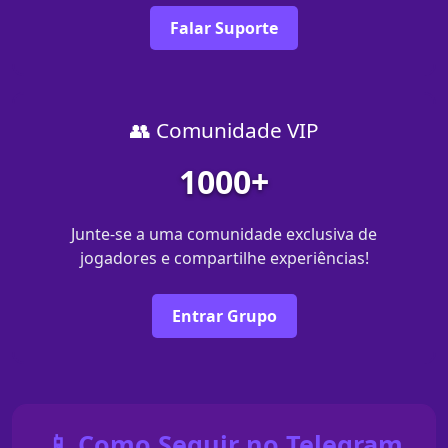
Falar Suporte
👥 Comunidade VIP
1000+
Junte-se a uma comunidade exclusiva de
jogadores e compartilhe experiências!
Entrar Grupo
📱 Como Seguir no Telegram