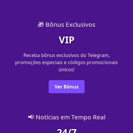
🎁 Bônus Exclusivos
VIP
Receba bônus exclusivos do Telegram,
promoções especiais e códigos promocionais
únicos!
Ver Bônus
📢 Notícias em Tempo Real
24/7