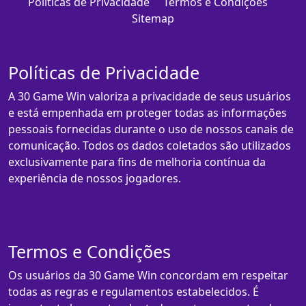
Políticas de Privacidade
Termos e Condições
Sitemap
Políticas de Privacidade
A 30 Game Win valoriza a privacidade de seus usuários
e está empenhada em proteger todas as informações
pessoais fornecidas durante o uso de nossos canais de
comunicação. Todos os dados coletados são utilizados
exclusivamente para fins de melhoria contínua da
experiência de nossos jogadores.
Termos e Condições
Os usuários da 30 Game Win concordam em respeitar
todas as regras e regulamentos estabelecidos. É