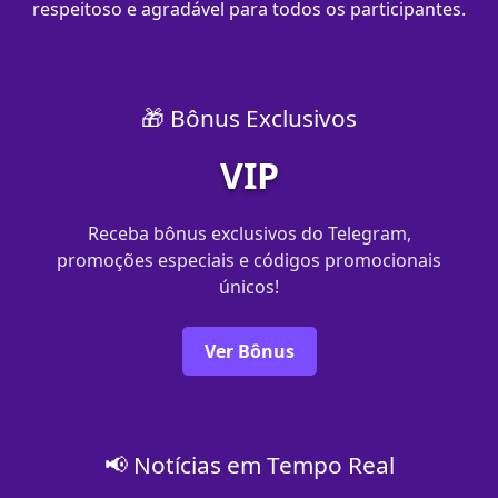
respeitoso e agradável para todos os participantes.
🎁 Bônus Exclusivos
VIP
Receba bônus exclusivos do Telegram,
promoções especiais e códigos promocionais
únicos!
Ver Bônus
📢 Notícias em Tempo Real