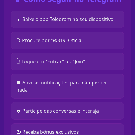
📱 Baixe o app Telegram no seu dispositivo
🔍 Procure por "@3191Oficial"
👆 Toque em "Entrar" ou "Join"
🔔 Ative as notificações para não perder
nada
💬 Participe das conversas e interaja
🎁 Receba bônus exclusivos