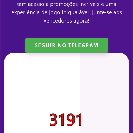
tem acesso a promoções incríveis e uma
experiência de jogo inigualável. Junte-se aos
vencedores agora!
SEGUIR NO TELEGRAM