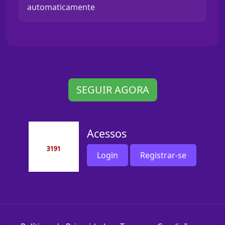
automaticamente
SEGUIR AGORA
Acessos
Login
Registrar-se