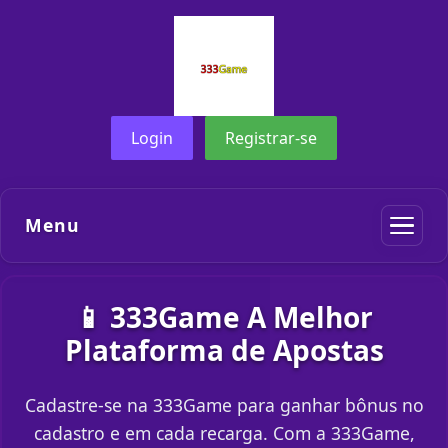
Login
Registrar-se
Menu
📱 333Game A Melhor
Plataforma de Apostas
Cadastre-se na 333Game para ganhar bônus no
cadastro e em cada recarga. Com a 333Game,