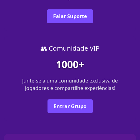
Falar Suporte
👥 Comunidade VIP
1000+
Junte-se a uma comunidade exclusiva de
jogadores e compartilhe experiências!
Entrar Grupo