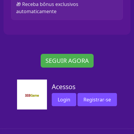
🎁 Receba bônus exclusivos
automaticamente
SEGUIR AGORA
Acessos
Login
Registrar-se