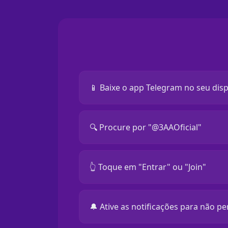
📱 Baixe o app Telegram no seu disp
🔍 Procure por "@3AAOficial"
👆 Toque em "Entrar" ou "Join"
🔔 Ative as notificações para não p