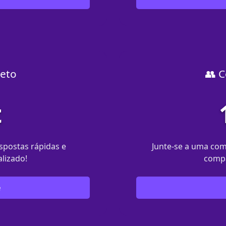
reto
👥 
t
espostas rápidas e
Junte-se a uma com
lizado!
compa
e