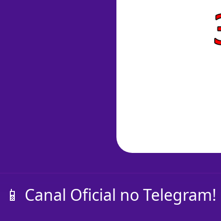
📱 Canal Oficial no Telegram!