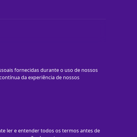
ssoais fornecidas durante o uso de nossos
 contínua da experiência de nossos
te ler e entender todos os termos antes de