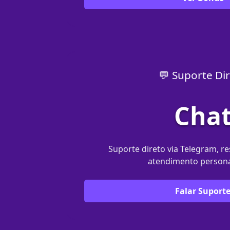
💬 Suporte Di
Cha
Suporte direto via Telegram, r
atendimento persona
Falar Suport