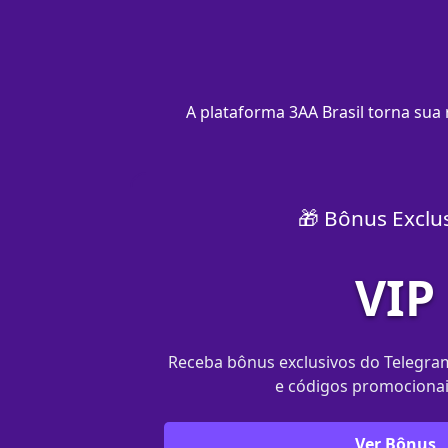
A plataforma 3AA Brasil torna sua 
🎁 Bônus Exclu
VIP
Receba bônus exclusivos do Telegra
e códigos promocionai
Ver Bônus