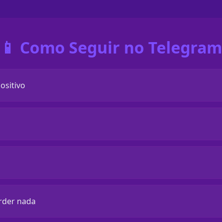
📱 Como Seguir no Telegram
ositivo
erder nada