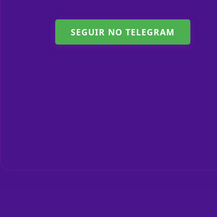
SEGUIR NO TELEGRAM