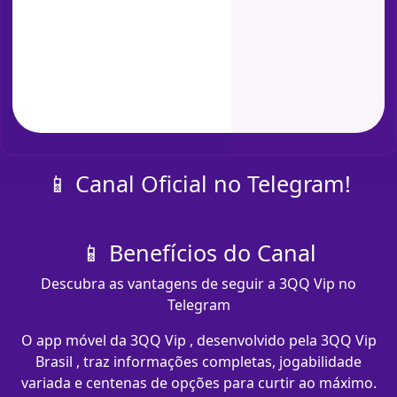
📱 Canal Oficial no Telegram!
📱 Benefícios do Canal
Descubra as vantagens de seguir a 3QQ Vip no
Telegram
O app móvel da 3QQ Vip , desenvolvido pela 3QQ Vip
Brasil , traz informações completas, jogabilidade
variada e centenas de opções para curtir ao máximo.