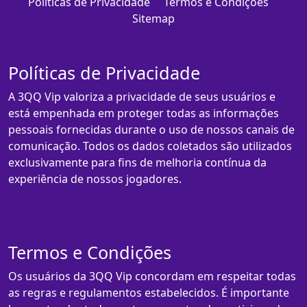
Políticas de Privacidade
Termos e Condições
Sitemap
Políticas de Privacidade
A 3QQ Vip valoriza a privacidade de seus usuários e
está empenhada em proteger todas as informações
pessoais fornecidas durante o uso de nossos canais de
comunicação. Todos os dados coletados são utilizados
exclusivamente para fins de melhoria contínua da
experiência de nossos jogadores.
Termos e Condições
Os usuários da 3QQ Vip concordam em respeitar todas
as regras e regulamentos estabelecidos. É importante