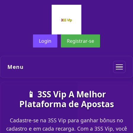
Login
Registrar-se
Menu
📱 3SS Vip A Melhor
Plataforma de Apostas
Cadastre-se na 3SS Vip para ganhar bônus no
cadastro e em cada recarga. Com a 3SS Vip, você