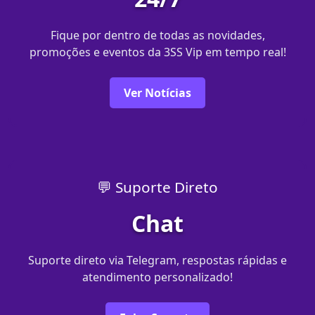
Fique por dentro de todas as novidades,
promoções e eventos da 3SS Vip em tempo real!
Ver Notícias
💬 Suporte Direto
Chat
Suporte direto via Telegram, respostas rápidas e
atendimento personalizado!