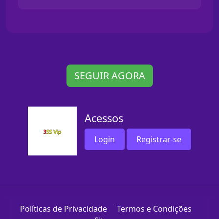
SEGUIR AGORA
Acessos
Login
Registrar-se
Políticas de Privacidade
Termos e Condições