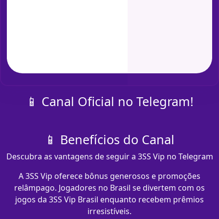
📱 Canal Oficial no Telegram!
📱 Benefícios do Canal
Descubra as vantagens de seguir a 3SS Vip no Telegram
A 3SS Vip oferece bônus generosos e promoções
relâmpago. Jogadores no Brasil se divertem com os
jogos da 3SS Vip Brasil enquanto recebem prêmios
irresistíveis.