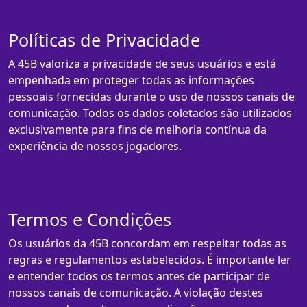
Políticas de Privacidade
A 45B valoriza a privacidade de seus usuários e está
empenhada em proteger todas as informações
pessoais fornecidas durante o uso de nossos canais de
comunicação. Todos os dados coletados são utilizados
exclusivamente para fins de melhoria contínua da
experiência de nossos jogadores.
Termos e Condições
Os usuários da 45B concordam em respeitar todas as
regras e regulamentos estabelecidos. É importante ler
e entender todos os termos antes de participar de
nossos canais de comunicação. A violação destes