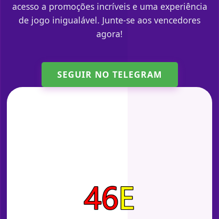
acesso a promoções incríveis e uma experiência
de jogo inigualável. Junte-se aos vencedores
agora!
SEGUIR NO TELEGRAM