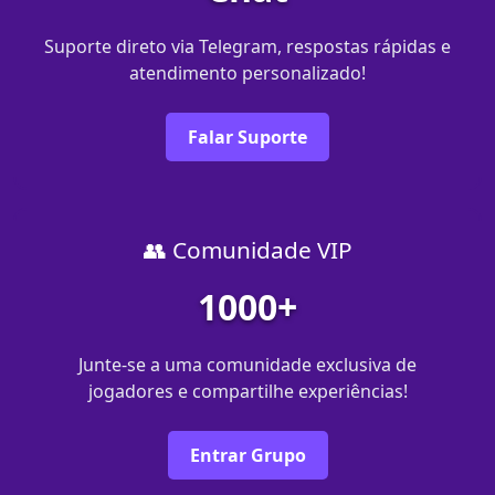
Suporte direto via Telegram, respostas rápidas e
atendimento personalizado!
Falar Suporte
👥 Comunidade VIP
1000+
Junte-se a uma comunidade exclusiva de
jogadores e compartilhe experiências!
Entrar Grupo