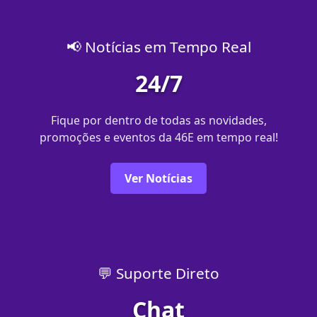
📢 Notícias em Tempo Real
24/7
Fique por dentro de todas as novidades,
promoções e eventos da 46E em tempo real!
Ver Notícias
💬 Suporte Direto
Chat