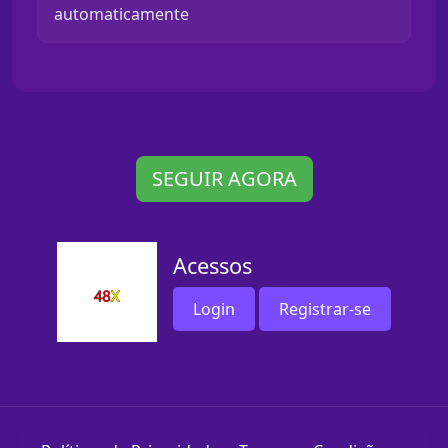
automaticamente
SEGUIR AGORA
Acessos
Login
Registrar-se