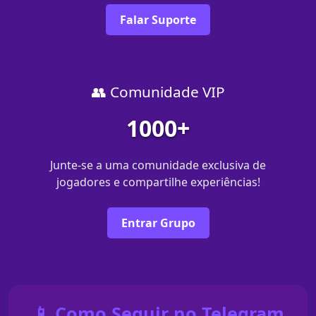
Falar Suporte
👥 Comunidade VIP
1000+
Junte-se a uma comunidade exclusiva de
jogadores e compartilhe experiências!
Entrar Grupo
📱 Como Seguir no Telegram