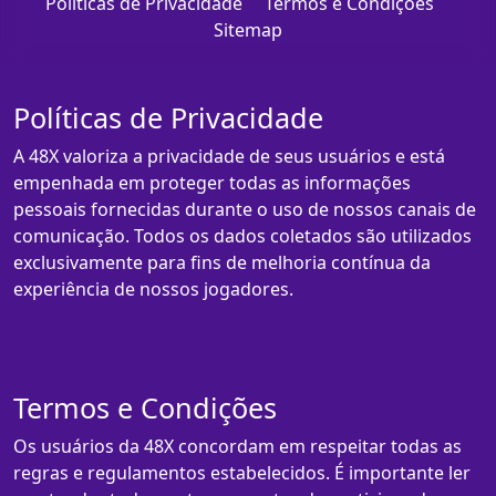
Políticas de Privacidade
Termos e Condições
Sitemap
Políticas de Privacidade
A 48X valoriza a privacidade de seus usuários e está
empenhada em proteger todas as informações
pessoais fornecidas durante o uso de nossos canais de
comunicação. Todos os dados coletados são utilizados
exclusivamente para fins de melhoria contínua da
experiência de nossos jogadores.
Termos e Condições
Os usuários da 48X concordam em respeitar todas as
regras e regulamentos estabelecidos. É importante ler