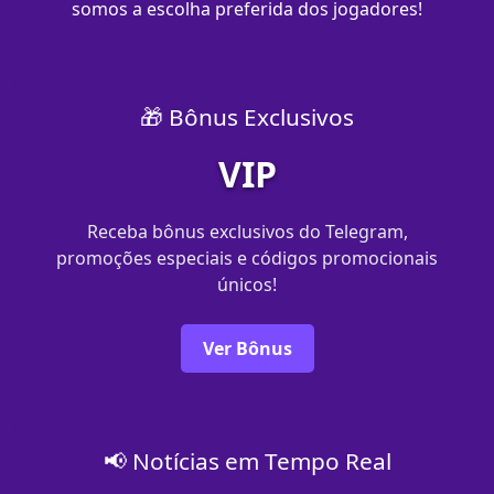
somos a escolha preferida dos jogadores!
🎁 Bônus Exclusivos
VIP
Receba bônus exclusivos do Telegram,
promoções especiais e códigos promocionais
únicos!
Ver Bônus
📢 Notícias em Tempo Real