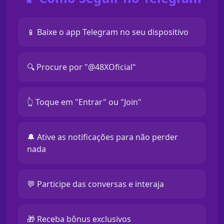
📱 Baixe o app Telegram no seu dispositivo
🔍 Procure por "@48XOficial"
👆 Toque em "Entrar" ou "Join"
🔔 Ative as notificações para não perder
nada
💬 Participe das conversas e interaja
🎁 Receba bônus exclusivos