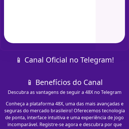
📱 Canal Oficial no Telegram!
📱 Benefícios do Canal
Descubra as vantagens de seguir a 48X no Telegram
Conheça a plataforma 48X, uma das mais avançadas e
seguras do mercado brasileiro! Oferecemos tecnologia
de ponta, interface intuitiva e uma experiência de jogo
incomparável. Registre-se agora e descubra por que