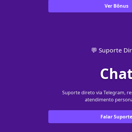
Ver Bônus
💬 Suporte Di
Cha
Suporte direto via Telegram, r
atendimento persona
Falar Suport