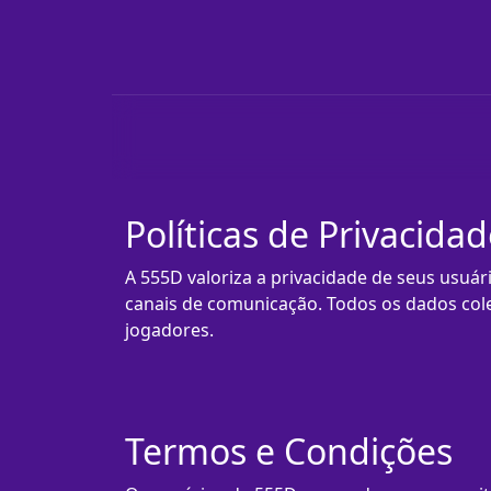
Políticas de Privacida
A 555D valoriza a privacidade de seus usuá
canais de comunicação. Todos os dados cole
jogadores.
Termos e Condições