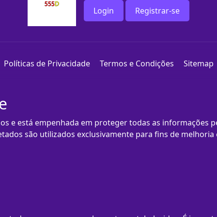
Login
Registrar-se
Políticas de Privacidade
Termos e Condições
Sitemap
de
rios e está empenhada em proteger todas as informações p
tados são utilizados exclusivamente para fins de melhoria