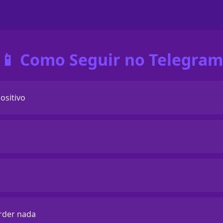
📱 Como Seguir no Telegram
ositivo
erder nada