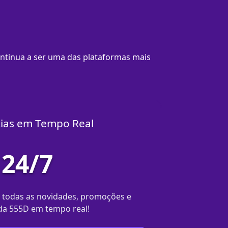
ontinua a ser uma das plataformas mais
cias em Tempo Real
24/7
e todas as novidades, promoções e
da 555D em tempo real!