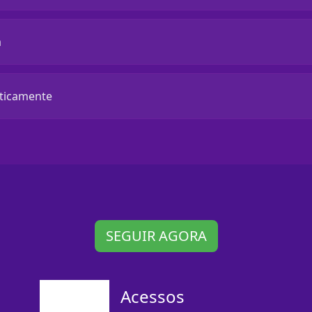
a
aticamente
SEGUIR AGORA
Acessos