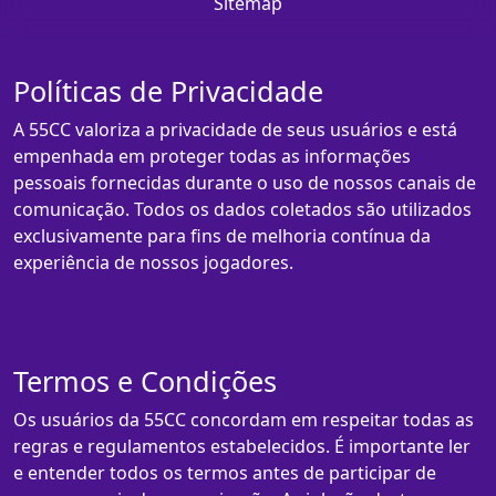
Sitemap
Políticas de Privacidade
A 55CC valoriza a privacidade de seus usuários e está
empenhada em proteger todas as informações
pessoais fornecidas durante o uso de nossos canais de
comunicação. Todos os dados coletados são utilizados
exclusivamente para fins de melhoria contínua da
experiência de nossos jogadores.
Termos e Condições
Os usuários da 55CC concordam em respeitar todas as
regras e regulamentos estabelecidos. É importante ler
e entender todos os termos antes de participar de