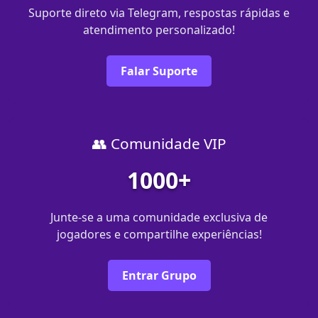
Suporte direto via Telegram, respostas rápidas e
atendimento personalizado!
Falar Suporte
👥 Comunidade VIP
1000+
Junte-se a uma comunidade exclusiva de
jogadores e compartilhe experiências!
Entrar Grupo