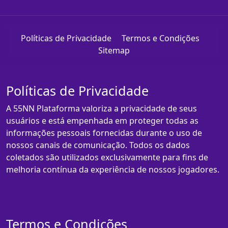
Políticas de Privacidade
Termos e Condições
Sitemap
Políticas de Privacidade
A 55NN Plataforma valoriza a privacidade de seus
usuários e está empenhada em proteger todas as
informações pessoais fornecidas durante o uso de
nossos canais de comunicação. Todos os dados
coletados são utilizados exclusivamente para fins de
melhoria contínua da experiência de nossos jogadores.
Termos e Condições