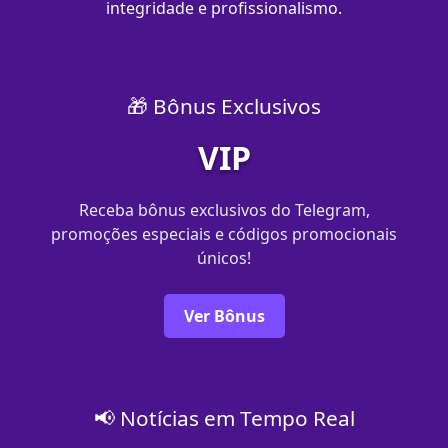
integridade e profissionalismo.
🎁 Bônus Exclusivos
VIP
Receba bônus exclusivos do Telegram,
promoções especiais e códigos promocionais
únicos!
Ver Bônus
📢 Notícias em Tempo Real