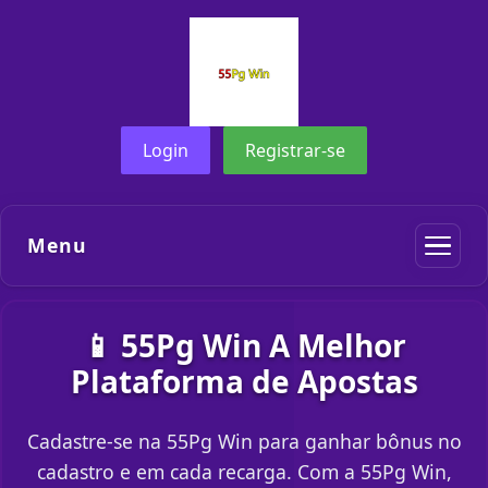
Login
Registrar-se
Menu
📱 55Pg Win A Melhor
Plataforma de Apostas
Cadastre-se na 55Pg Win para ganhar bônus no
cadastro e em cada recarga. Com a 55Pg Win,