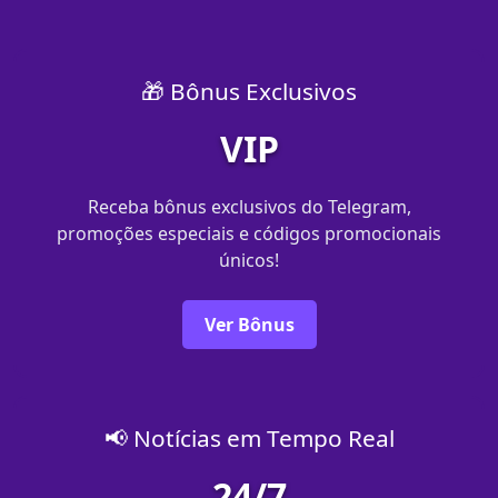
🎁 Bônus Exclusivos
VIP
Receba bônus exclusivos do Telegram,
promoções especiais e códigos promocionais
únicos!
Ver Bônus
📢 Notícias em Tempo Real
24/7