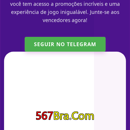
você tem acesso a promoções incríveis e uma
experiência de jogo inigualável. Junte-se aos
vencedores agora!
SEGUIR NO TELEGRAM