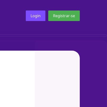
Login
Registrar-se