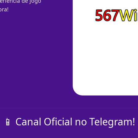
eriência de jogo
ora!
📱 Canal Oficial no Telegram!