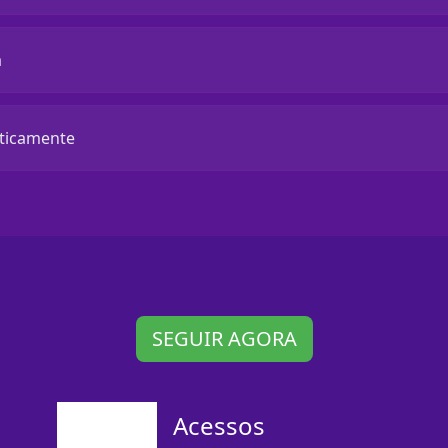
a
aticamente
SEGUIR AGORA
Acessos