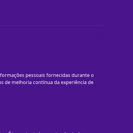
nformações pessoais fornecidas durante o
ns de melhoria contínua da experiência de