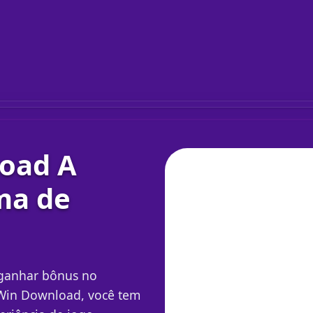
oad A
ma de
ganhar bônus no
7Win Download, você tem