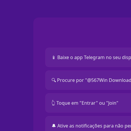
📱 Baixe o app Telegram no seu disp
🔍 Procure por "@567Win DownloadO
👆 Toque em "Entrar" ou "Join"
🔔 Ative as notificações para não p