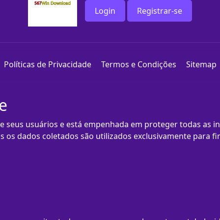
Login
Registrar-se
Políticas de Privacidade
Termos e Condições
Sitemap
de
de seus usuários e está empenhada em proteger todas as i
 os dados coletados são utilizados exclusivamente para fi