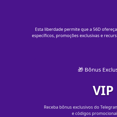
Esta liberdade permite que a 56D ofere
específicos, promoções exclusivas e recur
🎁 Bônus Exclu
VIP
Receba bônus exclusivos do Telegra
e códigos promocionai