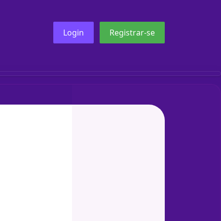
Login
Registrar-se