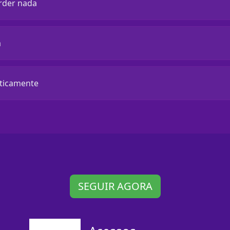
erder nada
a
aticamente
SEGUIR AGORA