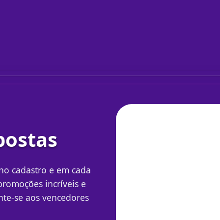
postas
no cadastro e em cada
promoções incríveis e
unte-se aos vencedores