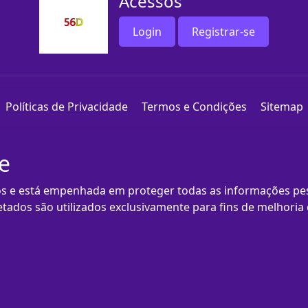
Acessos
Login
Registrar-se
Políticas de Privacidade
Termos e Condições
Sitemap
de
ios e está empenhada em proteger todas as informações pe
tados são utilizados exclusivamente para fins de melhoria