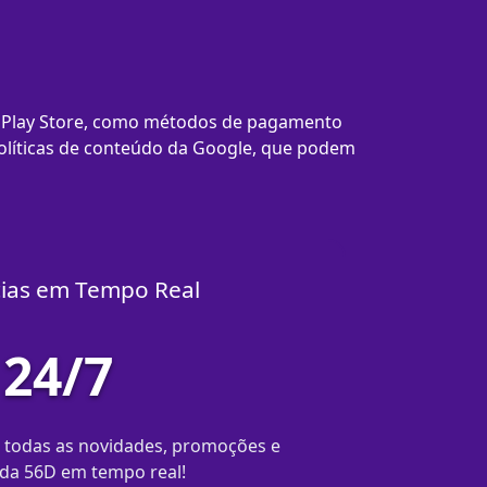
e Play Store, como métodos de pagamento
políticas de conteúdo da Google, que podem
cias em Tempo Real
24/7
e todas as novidades, promoções e
 da 56D em tempo real!