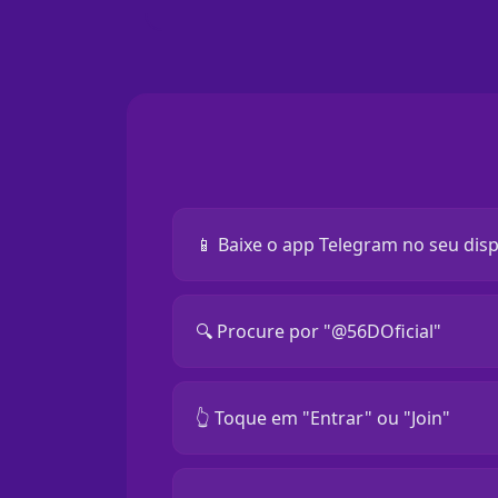
📱 Baixe o app Telegram no seu disp
🔍 Procure por "@56DOficial"
👆 Toque em "Entrar" ou "Join"