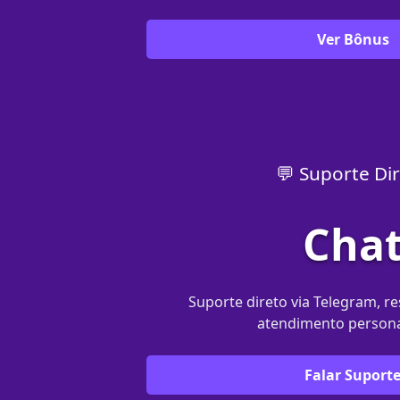
Ver Bônus
💬 Suporte Di
Cha
Suporte direto via Telegram, r
atendimento persona
Falar Suport