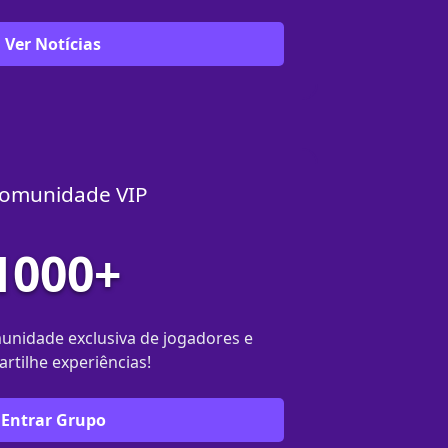
Ver Notícias
Comunidade VIP
1000+
unidade exclusiva de jogadores e
rtilhe experiências!
Entrar Grupo