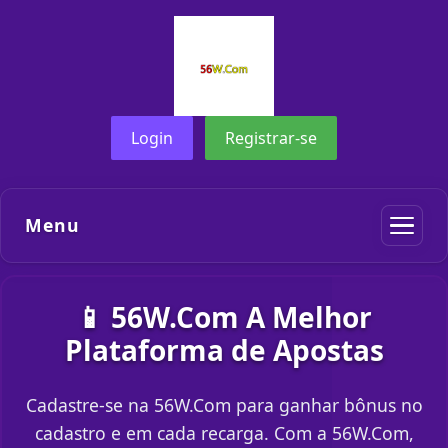
Login
Registrar-se
Menu
📱 56W.Com A Melhor
Plataforma de Apostas
Cadastre-se na 56W.Com para ganhar bônus no
cadastro e em cada recarga. Com a 56W.Com,