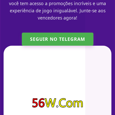
você tem acesso a promoções incríveis e uma
experiência de jogo inigualável. Junte-se aos
vencedores agora!
SEGUIR NO TELEGRAM