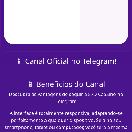
📱 Canal Oficial no Telegram!
📱 Benefícios do Canal
Descubra as vantagens de seguir a 57D CaSSino no
Telegram
A interface é totalmente responsiva, adaptando-se
perfeitamente a qualquer dispositivo. Seja no seu
smartphone, tablet ou computador, você terá a mesma