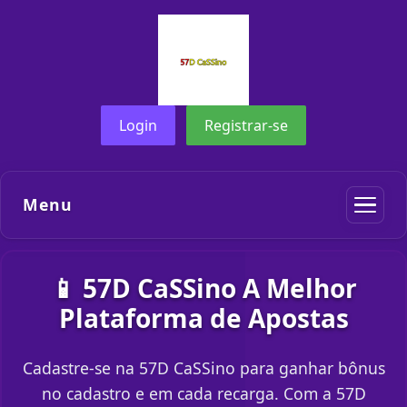
Login
Registrar-se
Menu
📱 57D CaSSino A Melhor
Plataforma de Apostas
Cadastre-se na 57D CaSSino para ganhar bônus
no cadastro e em cada recarga. Com a 57D