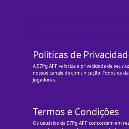
Políticas de Privacida
A 57Pg APP valoriza a privacidade de seus 
nossos canais de comunicação. Todos os dad
jogadores.
Termos e Condições
Os usuários da 57Pg APP concordam em resp