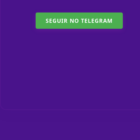
SEGUIR NO TELEGRAM