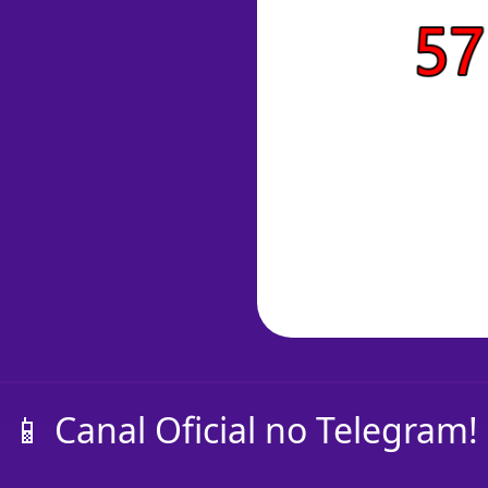
📱 Canal Oficial no Telegram!