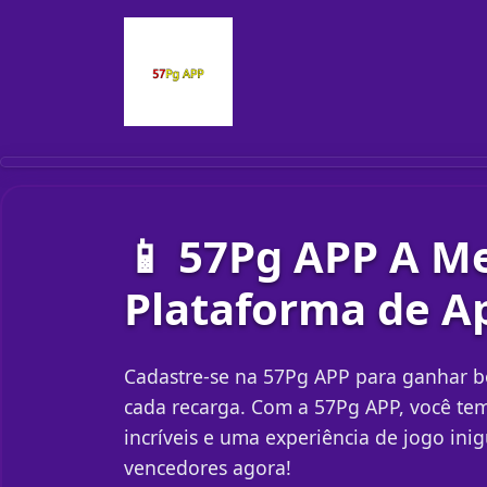
📱 57Pg APP A M
Plataforma de A
Cadastre-se na 57Pg APP para ganhar b
cada recarga. Com a 57Pg APP, você te
incríveis e uma experiência de jogo inig
vencedores agora!