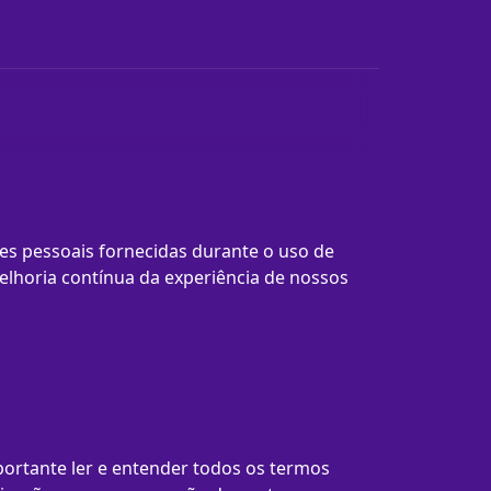
es pessoais fornecidas durante o uso de
elhoria contínua da experiência de nossos
ortante ler e entender todos os termos