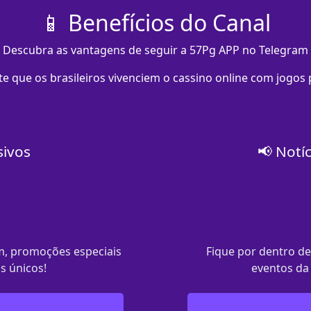
📱 Benefícios do Canal
Descubra as vantagens de seguir a 57Pg APP no Telegram
e que os brasileiros vivenciem o cassino online com jogos
sivos
📢 Notí
m, promoções especiais
Fique por dentro d
s únicos!
eventos da