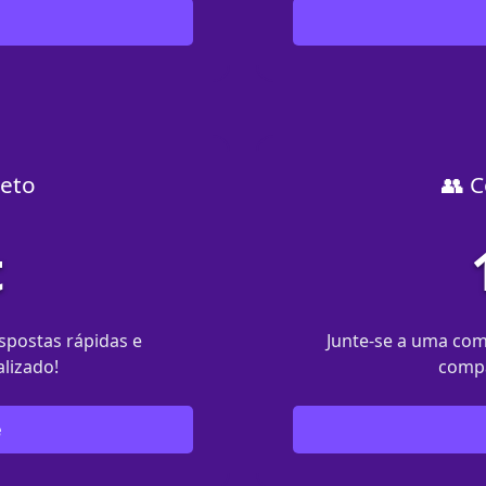
reto
👥 
t
espostas rápidas e
Junte-se a uma com
lizado!
compa
e