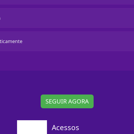
a
aticamente
SEGUIR AGORA
Acessos