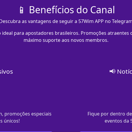
📱 Benefícios do Canal
Descubra as vantagens de seguir a 57Wim APP no Telegra
 ideal para apostadores brasileiros. Promoções atraentes
máximo suporte aos novos membros.
sivos
📢 Notí
m, promoções especiais
Fique por dentro d
s únicos!
eventos da 