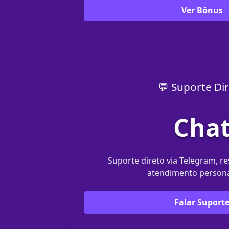
Ver Bônus
💬 Suporte Di
Cha
Suporte direto via Telegram, r
atendimento persona
Falar Suport