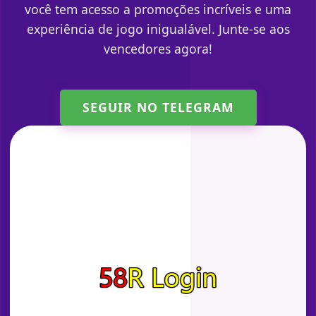
você tem acesso a promoções incríveis e uma
experiência de jogo inigualável. Junte-se aos
vencedores agora!
SEGUIR NO TELEGRAM