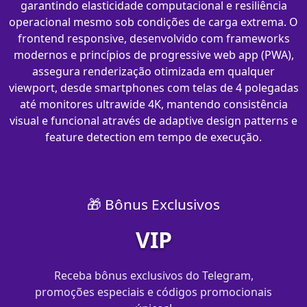
garantindo elasticidade computacional e resiliência
operacional mesmo sob condições de carga extrema. O
frontend responsive, desenvolvido com frameworks
modernos e princípios de progressive web app (PWA),
assegura renderização otimizada em qualquer
viewport, desde smartphones com telas de 4 polegadas
até monitores ultrawide 4K, mantendo consistência
visual e funcional através de adaptive design patterns e
feature detection em tempo de execução.
🎁 Bônus Exclusivos
VIP
Receba bônus exclusivos do Telegram,
promoções especiais e códigos promocionais