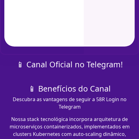
📱 Canal Oficial no Telegram!
📱 Benefícios do Canal
Descubra as vantagens de seguir a 58R Login no
Telegram
Nossa stack tecnológica incorpora arquitetura de
microserviços containerizados, implementados em
clusters Kubernetes com auto-scaling dinâmico,