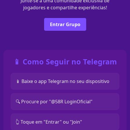
Junte-se a uma comunidade exclusiva de
jogadores e compartilhe experiências!
Entrar Grupo
📱 Como Seguir no Telegram
📱 Baixe o app Telegram no seu dispositivo
🔍 Procure por "@58R LoginOficial"
👆 Toque em "Entrar" ou "Join"