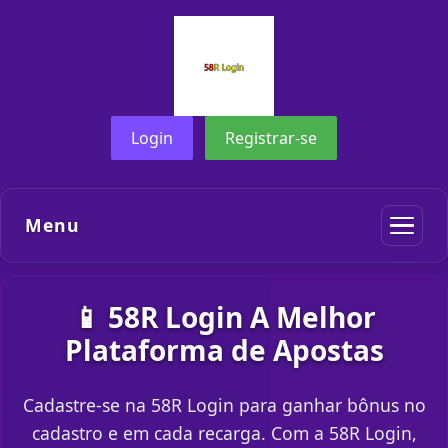
Login
Registrar-se
Menu
📱 58R Login A Melhor
Plataforma de Apostas
Cadastre-se na 58R Login para ganhar bônus no
cadastro e em cada recarga. Com a 58R Login,