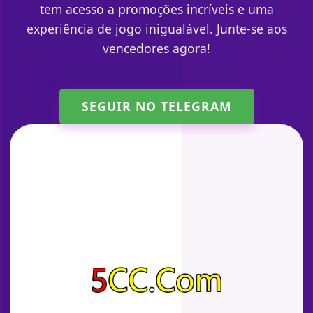
tem acesso a promoções incríveis e uma
experiência de jogo inigualável. Junte-se aos
vencedores agora!
SEGUIR NO TELEGRAM