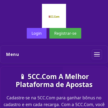
Login
Registrar-se
Menu
📱 5CC.Com A Melhor
Plataforma de Apostas
Cadastre-se na 5CC.Com para ganhar bônus no
cadastro e em cada recarga. Com a 5CC.Com, você