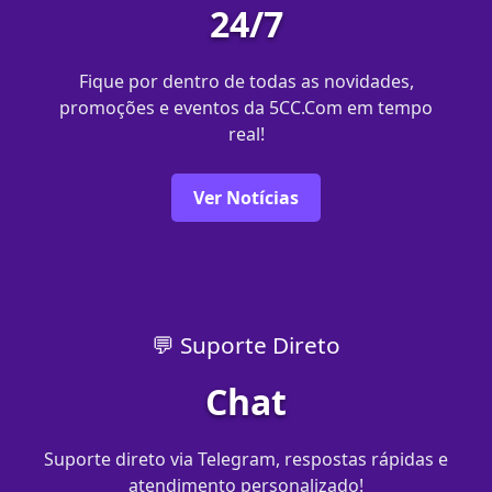
24/7
Fique por dentro de todas as novidades,
promoções e eventos da 5CC.Com em tempo
real!
Ver Notícias
💬 Suporte Direto
Chat
Suporte direto via Telegram, respostas rápidas e
atendimento personalizado!