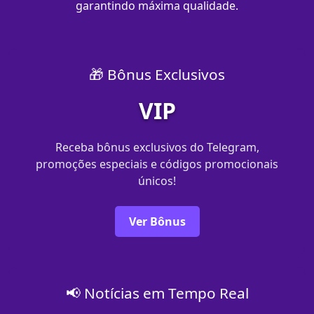
garantindo máxima qualidade.
🎁 Bônus Exclusivos
VIP
Receba bônus exclusivos do Telegram,
promoções especiais e códigos promocionais
únicos!
Ver Bônus
📢 Notícias em Tempo Real