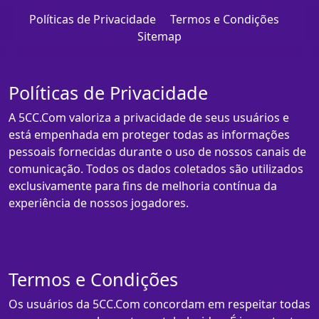
Políticas de Privacidade
Termos e Condições
Sitemap
Políticas de Privacidade
A 5CC.Com valoriza a privacidade de seus usuários e
está empenhada em proteger todas as informações
pessoais fornecidas durante o uso de nossos canais de
comunicação. Todos os dados coletados são utilizados
exclusivamente para fins de melhoria contínua da
experiência de nossos jogadores.
Termos e Condições
Os usuários da 5CC.Com concordam em respeitar todas