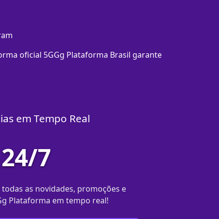
gram
rma oficial 5GGg Plataforma Brasil garante
cias em Tempo Real
24/7
e todas as novidades, promoções e
g Plataforma em tempo real!