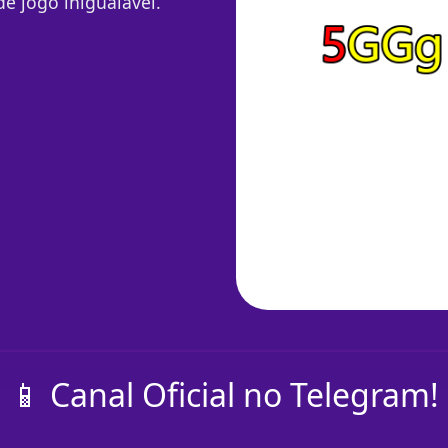
e jogo inigualável.
📱 Canal Oficial no Telegram!