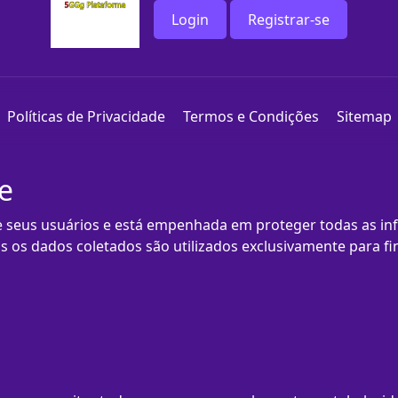
Login
Registrar-se
Políticas de Privacidade
Termos e Condições
Sitemap
de
de seus usuários e está empenhada em proteger todas as in
 os dados coletados são utilizados exclusivamente para fi