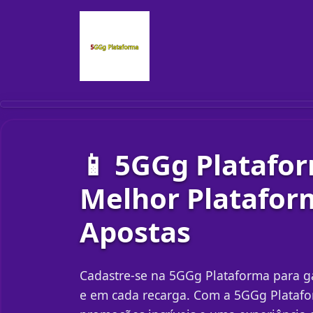
📱 5GGg Platafo
Melhor Platafor
Apostas
Cadastre-se na 5GGg Plataforma para g
e em cada recarga. Com a 5GGg Platafo