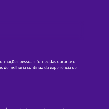
formações pessoais fornecidas durante o
ns de melhoria contínua da experiência de