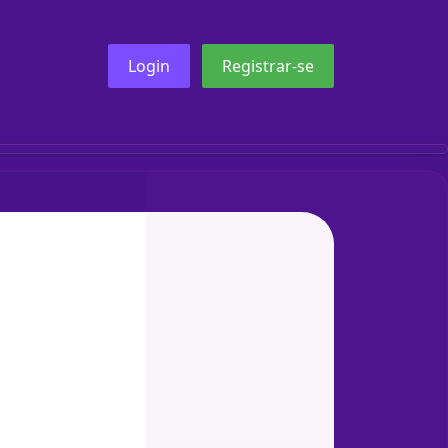
Login
Registrar-se