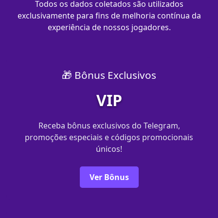
Todos os dados coletados são utilizados
exclusivamente para fins de melhoria contínua da
experiência de nossos jogadores.
🎁 Bônus Exclusivos
VIP
Receba bônus exclusivos do Telegram,
promoções especiais e códigos promocionais
únicos!
Ver Bônus