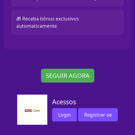
🎁 Receba bônus exclusivos
automaticamente
SEGUIR AGORA
Acessos
Login
Registrar-se