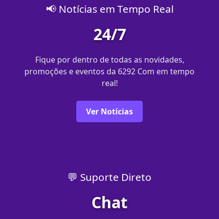
📢 Notícias em Tempo Real
24/7
Fique por dentro de todas as novidades,
promoções e eventos da 6292 Com em tempo
real!
Ver Notícias
💬 Suporte Direto
Chat