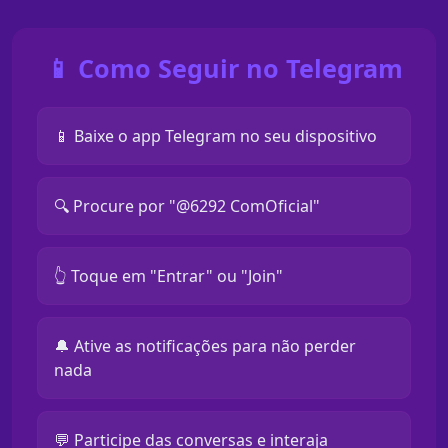
📱 Como Seguir no Telegram
📱 Baixe o app Telegram no seu dispositivo
🔍 Procure por "@6292 ComOficial"
👆 Toque em "Entrar" ou "Join"
🔔 Ative as notificações para não perder
nada
💬 Participe das conversas e interaja