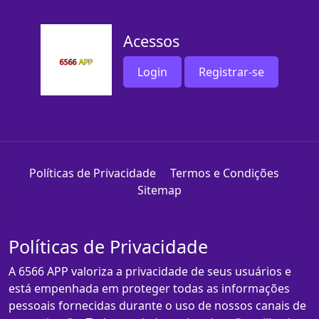
Acessos
Login
Registrar-se
Políticas de Privacidade
Termos e Condições
Sitemap
Políticas de Privacidade
A 6566 APP valoriza a privacidade de seus usuários e
está empenhada em proteger todas as informações
pessoais fornecidas durante o uso de nossos canais de