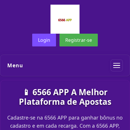
Login
Registrar-se
Menu
📱 6566 APP A Melhor
Plataforma de Apostas
Cadastre-se na 6566 APP para ganhar bônus no
cadastro e em cada recarga. Com a 6566 APP,