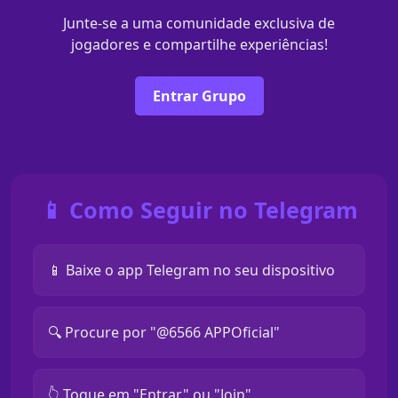
Junte-se a uma comunidade exclusiva de
jogadores e compartilhe experiências!
Entrar Grupo
📱 Como Seguir no Telegram
📱 Baixe o app Telegram no seu dispositivo
🔍 Procure por "@6566 APPOficial"
👆 Toque em "Entrar" ou "Join"