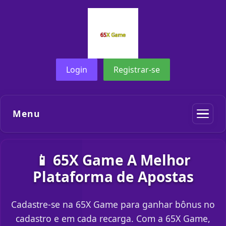
Login
Registrar-se
Menu
📱 65X Game A Melhor
Plataforma de Apostas
Cadastre-se na 65X Game para ganhar bônus no
cadastro e em cada recarga. Com a 65X Game,