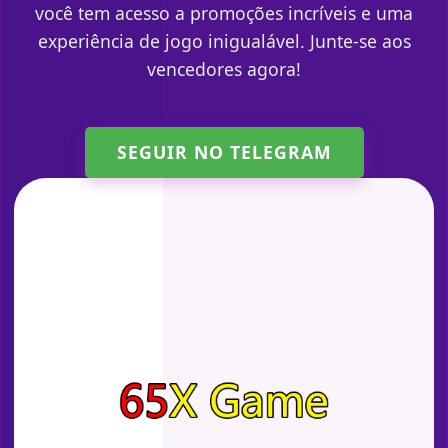
você tem acesso a promoções incríveis e uma
experiência de jogo inigualável. Junte-se aos
vencedores agora!
SEGUIR NO TELEGRAM