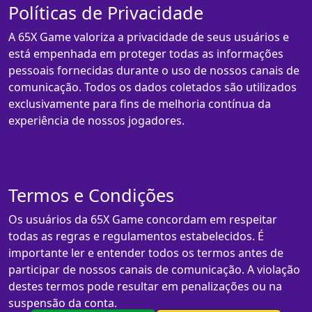
Políticas de Privacidade
A 65X Game valoriza a privacidade de seus usuários e
está empenhada em proteger todas as informações
pessoais fornecidas durante o uso de nossos canais de
comunicação. Todos os dados coletados são utilizados
exclusivamente para fins de melhoria contínua da
experiência de nossos jogadores.
Termos e Condições
Os usuários da 65X Game concordam em respeitar
todas as regras e regulamentos estabelecidos. É
importante ler e entender todos os termos antes de
participar de nossos canais de comunicação. A violação
destes termos pode resultar em penalizações ou na
suspensão da conta.