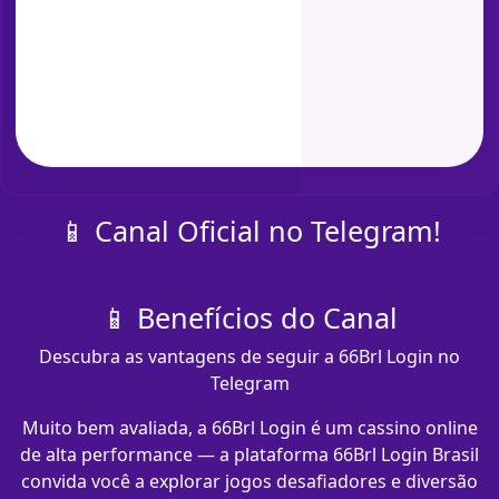
📱 Canal Oficial no Telegram!
📱 Benefícios do Canal
Descubra as vantagens de seguir a 66Brl Login no
Telegram
Muito bem avaliada, a 66Brl Login é um cassino online
de alta performance — a plataforma 66Brl Login Brasil
convida você a explorar jogos desafiadores e diversão