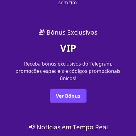
sem fim.
🎁 Bônus Exclusivos
VIP
Receba bônus exclusivos do Telegram,
promoções especiais e códigos promocionais
únicos!
Ver Bônus
📢 Notícias em Tempo Real