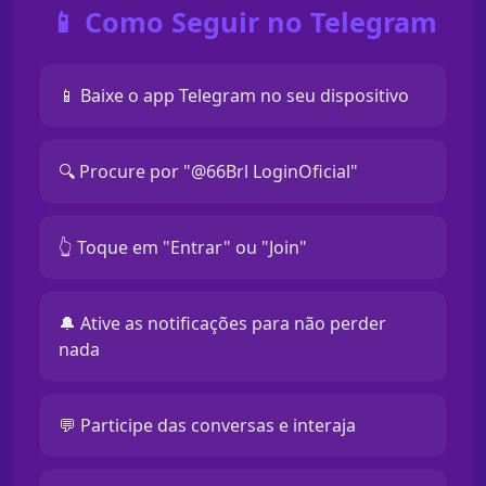
📱 Como Seguir no Telegram
📱 Baixe o app Telegram no seu dispositivo
🔍 Procure por "@66Brl LoginOficial"
👆 Toque em "Entrar" ou "Join"
🔔 Ative as notificações para não perder
nada
💬 Participe das conversas e interaja