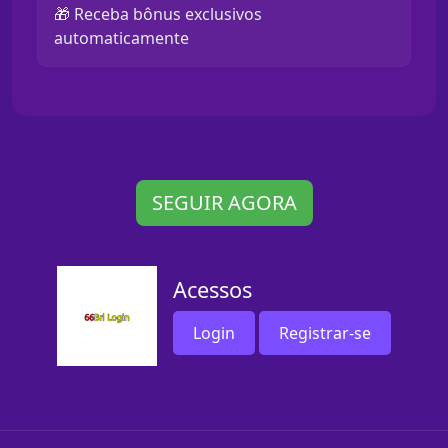
🎁 Receba bônus exclusivos
automaticamente
SEGUIR AGORA
Acessos
Login
Registrar-se