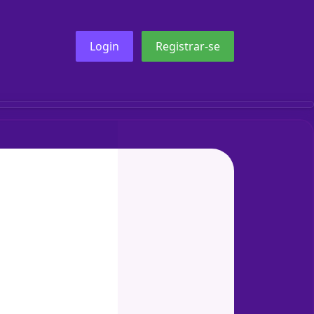
Login
Registrar-se