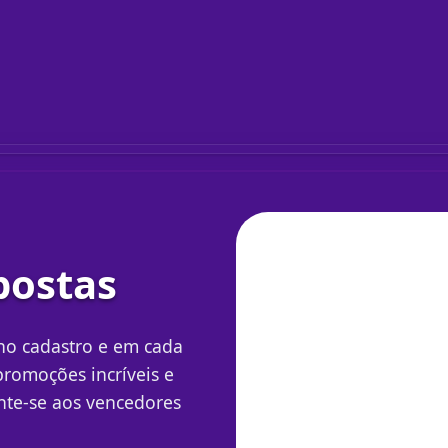
postas
no cadastro e em cada
promoções incríveis e
unte-se aos vencedores