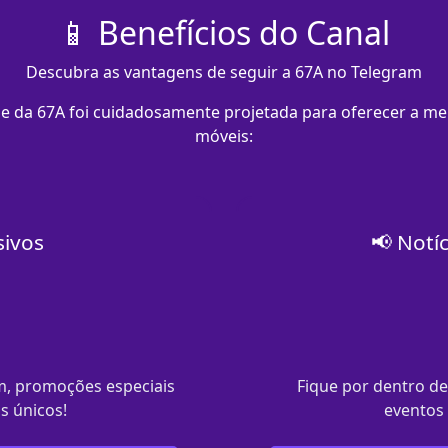
📱 Benefícios do Canal
Descubra as vantagens de seguir a 67A no Telegram
ile da 67A foi cuidadosamente projetada para oferecer a mel
móveis:
sivos
📢 Notí
m, promoções especiais
Fique por dentro d
s únicos!
eventos