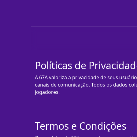
Políticas de Privacida
A 67A valoriza a privacidade de seus usuár
canais de comunicação. Todos os dados cole
jogadores.
Termos e Condições