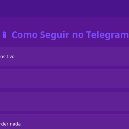
📱 Como Seguir no Telegram
ositivo
erder nada