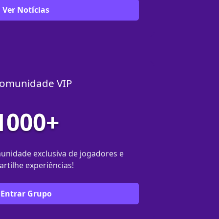
Ver Notícias
Comunidade VIP
1000+
unidade exclusiva de jogadores e
rtilhe experiências!
Entrar Grupo