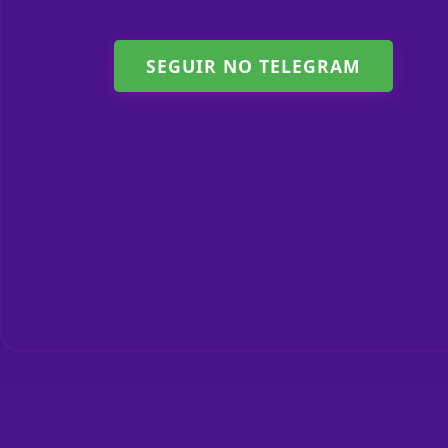
SEGUIR NO TELEGRAM