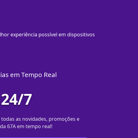
hor experiência possível em dispositivos
cias em Tempo Real
24/7
e todas as novidades, promoções e
 da 67A em tempo real!