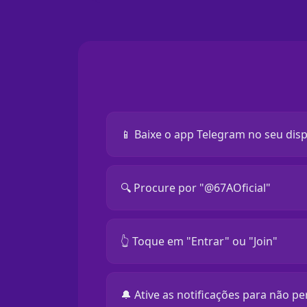
📱 Baixe o app Telegram no seu disp
🔍 Procure por "@67AOficial"
👆 Toque em "Entrar" ou "Join"
🔔 Ative as notificações para não p