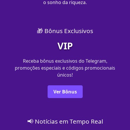
o sonho da riqueza.
🎁 Bônus Exclusivos
VIP
Receba bônus exclusivos do Telegram,
promoções especiais e códigos promocionais
únicos!
Ver Bônus
📢 Notícias em Tempo Real