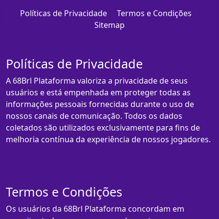
Políticas de Privacidade
Termos e Condições
Sitemap
Políticas de Privacidade
A 68Brl Plataforma valoriza a privacidade de seus
usuários e está empenhada em proteger todas as
informações pessoais fornecidas durante o uso de
nossos canais de comunicação. Todos os dados
coletados são utilizados exclusivamente para fins de
melhoria contínua da experiência de nossos jogadores.
Termos e Condições
Os usuários da 68Brl Plataforma concordam em