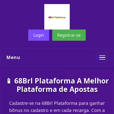
Login
Registrar-se
Menu
📱 68Brl Plataforma A Melhor
Plataforma de Apostas
Cadastre-se na 68Brl Plataforma para ganhar
bônus no cadastro e em cada recarga. Com a