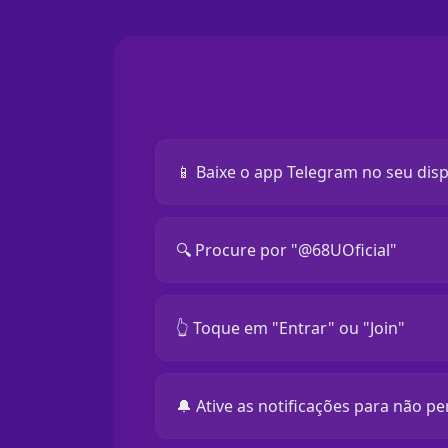
📱 Baixe o app Telegram no seu disp
🔍 Procure por "@68UOficial"
👆 Toque em "Entrar" ou "Join"
🔔 Ative as notificações para não p