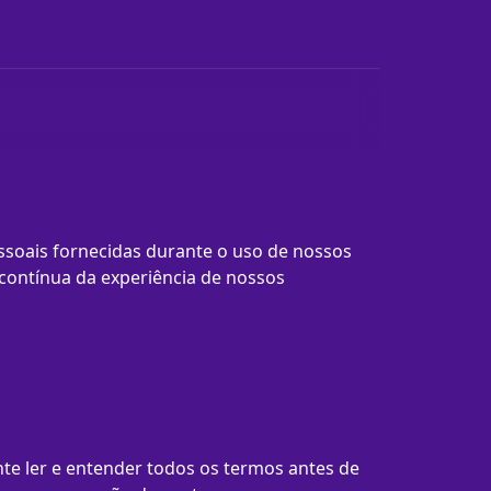
ssoais fornecidas durante o uso de nossos
 contínua da experiência de nossos
te ler e entender todos os termos antes de