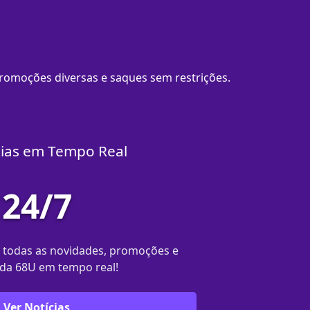
romoções diversas e saques sem restrições.
cias em Tempo Real
24/7
e todas as novidades, promoções e
 da 68U em tempo real!
Ver Notícias