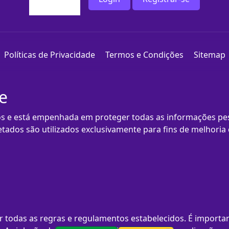
Políticas de Privacidade
Termos e Condições
Sitemap
de
ios e está empenhada em proteger todas as informações pe
tados são utilizados exclusivamente para fins de melhoria
todas as regras e regulamentos estabelecidos. É importan