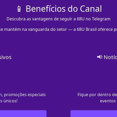
📱 Benefícios do Canal
Descubra as vantagens de seguir a 68U no Telegram
se mantém na vanguarda do setor — a 68U Brasil oferece p
sivos
📢 Notí
m, promoções especiais
Fique por dentro d
s únicos!
eventos