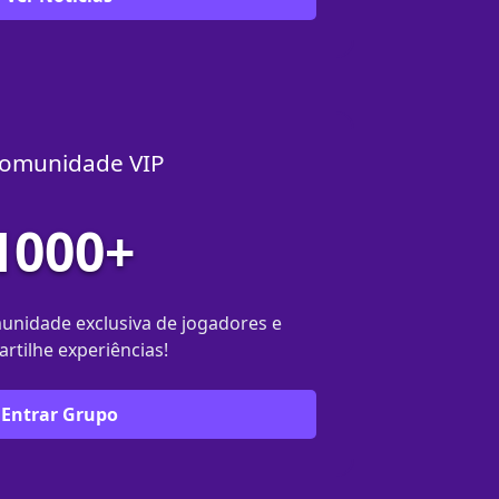
Comunidade VIP
1000+
unidade exclusiva de jogadores e
rtilhe experiências!
Entrar Grupo