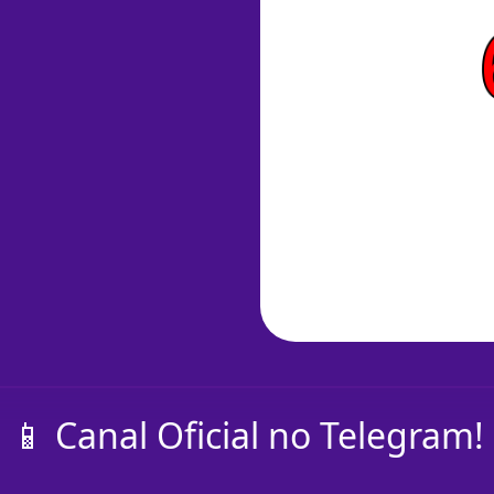
📱 Canal Oficial no Telegram!