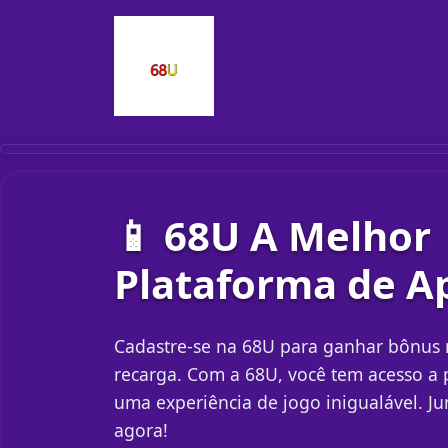
📱 68U A Melhor
Plataforma de A
Cadastre-se na 68U para ganhar bônus 
recarga. Com a 68U, você tem acesso a 
uma experiência de jogo inigualável. J
agora!