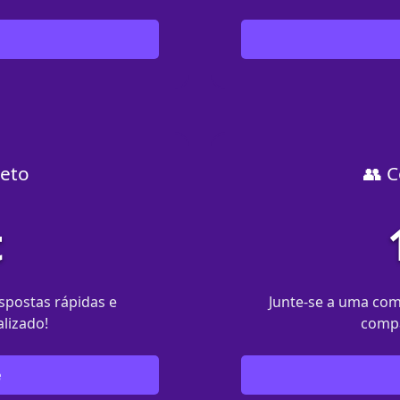
reto
👥 
t
espostas rápidas e
Junte-se a uma com
lizado!
compa
e