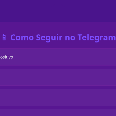
📱 Como Seguir no Telegram
ositivo