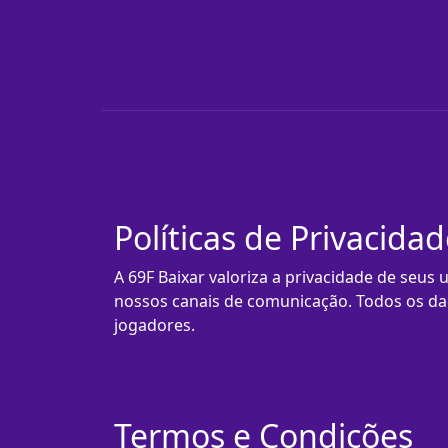
Políticas de Privacida
A 69F Baixar valoriza a privacidade de seu
nossos canais de comunicação. Todos os dad
jogadores.
Termos e Condições