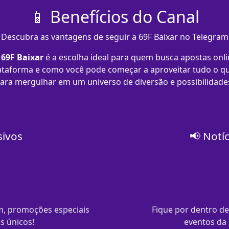
📱 Benefícios do Canal
Descubra as vantagens de seguir a 69F Baixar no Telegram
a
69F Baixar
é a escolha ideal para quem busca apostas onli
plataforma e como você pode começar a aproveitar tudo o q
ara mergulhar em um universo de diversão e possibilidade
sivos
📢 Notí
m, promoções especiais
Fique por dentro d
s únicos!
eventos da 