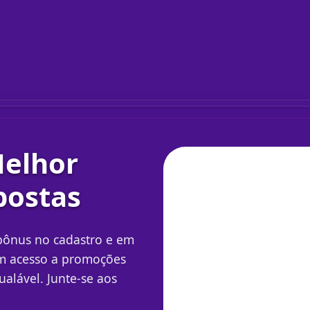
Melhor
postas
 bônus no cadastro e em
em acesso a promoções
ualável. Junte-se aos