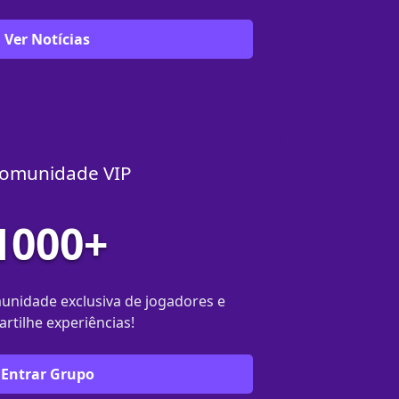
Ver Notícias
Comunidade VIP
1000+
unidade exclusiva de jogadores e
rtilhe experiências!
Entrar Grupo