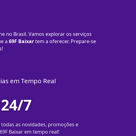
ne no Brasil. Vamos explorar os serviços
ue a
69F Baixar
tem a oferecer. Prepare-se
s!
cias em Tempo Real
24/7
e todas as novidades, promoções e
69F Baixar em tempo real!