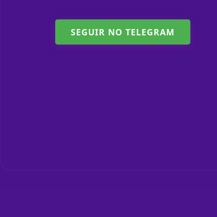
SEGUIR NO TELEGRAM