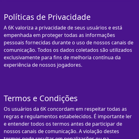
Políticas de Privacidade
A 6K valoriza a privacidade de seus usuários e está
empenhada em proteger todas as informações
pessoais fornecidas durante o uso de nossos canais de
comunicação. Todos os dados coletados são utilizados
exclusivamente para fins de melhoria contínua da
experiência de nossos jogadores.
Termos e Condições
Os usuários da 6K concordam em respeitar todas as
regras e regulamentos estabelecidos. É importante ler
e entender todos os termos antes de participar de
nossos canais de comunicação. A violação destes
termos pode resultar em penalizações ou na