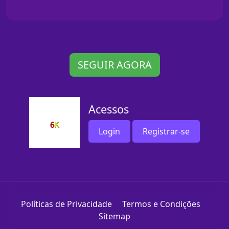
SEGUIR AGORA
Acessos
Login
Registrar-se
Políticas de Privacidade
Termos e Condições
Sitemap