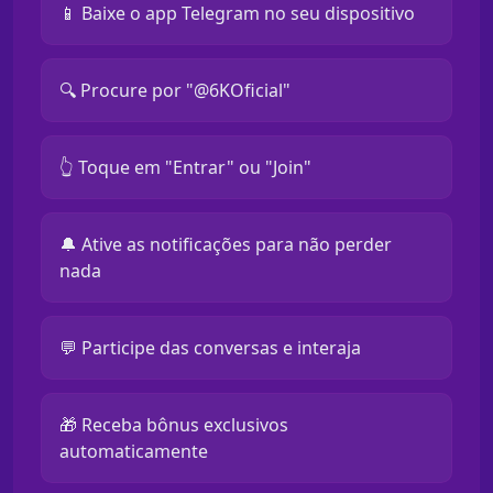
📱 Baixe o app Telegram no seu dispositivo
🔍 Procure por "@6KOficial"
👆 Toque em "Entrar" ou "Join"
🔔 Ative as notificações para não perder
nada
💬 Participe das conversas e interaja
🎁 Receba bônus exclusivos
automaticamente