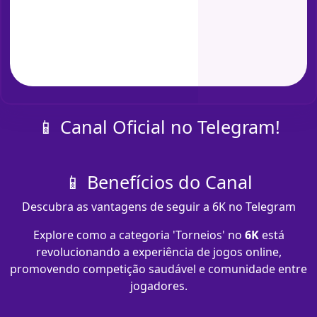
📱 Canal Oficial no Telegram!
📱 Benefícios do Canal
Descubra as vantagens de seguir a 6K no Telegram
Explore como a categoria 'Torneios' no
6K
está
revolucionando a experiência de jogos online,
promovendo competição saudável e comunidade entre
jogadores.