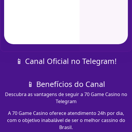
📱 Canal Oficial no Telegram!
📱 Benefícios do Canal
Descubra as vantagens de seguir a 70 Game Casino no
Telegram
A 70 Game Casino oferece atendimento 24h por dia,
com o objetivo inabalável de ser o melhor cassino do
Brasil.