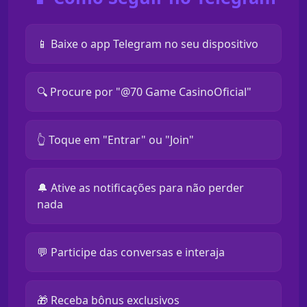
📱 Baixe o app Telegram no seu dispositivo
🔍 Procure por "@70 Game CasinoOficial"
👆 Toque em "Entrar" ou "Join"
🔔 Ative as notificações para não perder
nada
💬 Participe das conversas e interaja
🎁 Receba bônus exclusivos