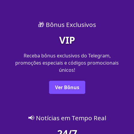
🎁 Bônus Exclusivos
VIP
Receba bônus exclusivos do Telegram,
promoções especiais e códigos promocionais
únicos!
Ver Bônus
📢 Notícias em Tempo Real
24/7