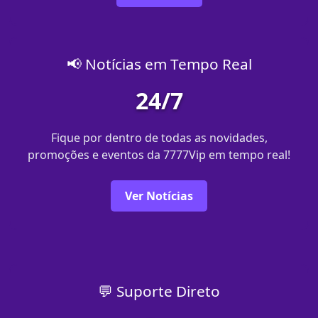
📢 Notícias em Tempo Real
24/7
Fique por dentro de todas as novidades,
promoções e eventos da 7777Vip em tempo real!
Ver Notícias
💬 Suporte Direto