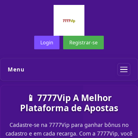
Login
Registrar-se
Menu
📱 7777Vip A Melhor
Plataforma de Apostas
Cadastre-se na 7777Vip para ganhar bônus no
cadastro e em cada recarga. Com a 7777Vip, você