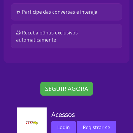
💬 Participe das conversas e interaja
🎁 Receba bônus exclusivos
automaticamente
SEGUIR AGORA
Acessos
Login
Registrar-se