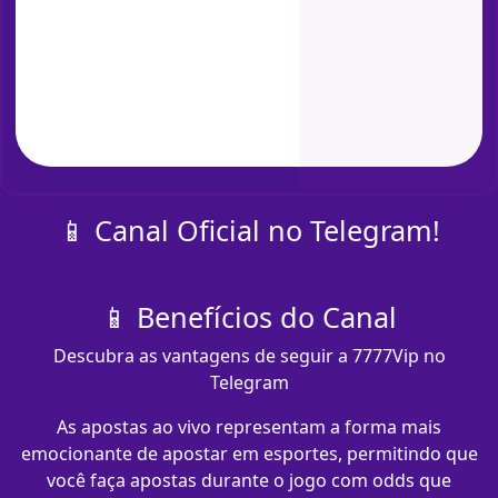
📱 Canal Oficial no Telegram!
📱 Benefícios do Canal
Descubra as vantagens de seguir a 7777Vip no
Telegram
As apostas ao vivo representam a forma mais
emocionante de apostar em esportes, permitindo que
você faça apostas durante o jogo com odds que