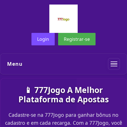
Login
Registrar-se
Menu
📱 777Jogo A Melhor
Plataforma de Apostas
Cadastre-se na 777Jogo para ganhar bônus no
cadastro e em cada recarga. Com a 777Jogo, você