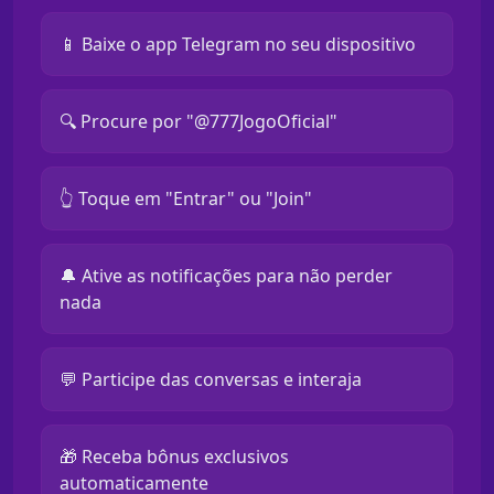
📱 Baixe o app Telegram no seu dispositivo
🔍 Procure por "@777JogoOficial"
👆 Toque em "Entrar" ou "Join"
🔔 Ative as notificações para não perder
nada
💬 Participe das conversas e interaja
🎁 Receba bônus exclusivos
automaticamente