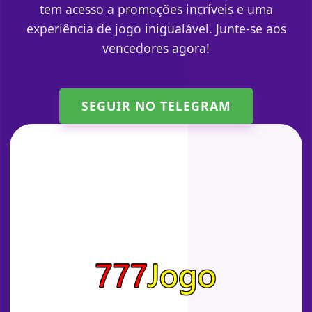
tem acesso a promoções incríveis e uma
experiência de jogo inigualável. Junte-se aos
vencedores agora!
SEGUIR NO TELEGRAM