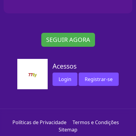
SEGUIR AGORA
Acessos
Login
Registrar-se
Políticas de Privacidade
Termos e Condições
Sitemap