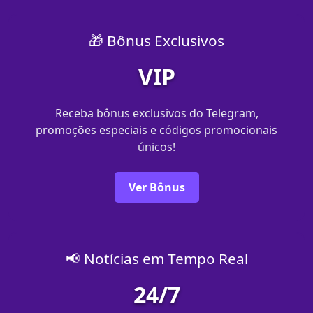
🎁 Bônus Exclusivos
VIP
Receba bônus exclusivos do Telegram,
promoções especiais e códigos promocionais
únicos!
Ver Bônus
📢 Notícias em Tempo Real
24/7