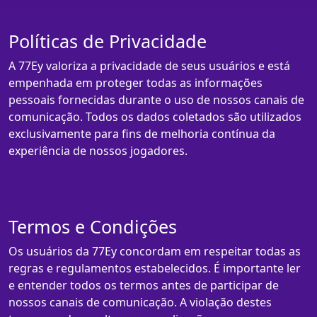
Políticas de Privacidade
A 77Ey valoriza a privacidade de seus usuários e está
empenhada em proteger todas as informações
pessoais fornecidas durante o uso de nossos canais de
comunicação. Todos os dados coletados são utilizados
exclusivamente para fins de melhoria contínua da
experiência de nossos jogadores.
Termos e Condições
Os usuários da 77Ey concordam em respeitar todas as
regras e regulamentos estabelecidos. É importante ler
e entender todos os termos antes de participar de
nossos canais de comunicação. A violação destes