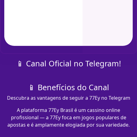
📱 Canal Oficial no Telegram!
📱 Benefícios do Canal
Descubra as vantagens de seguir a 77Ey no Telegram
A plataforma 77Ey Brasil é um cassino online
profissional — a 77Ey foca em jogos populares de
apostas e é amplamente elogiada por sua variedade.