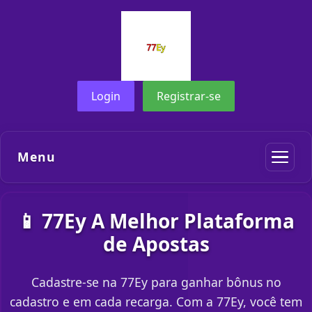
Login
Registrar-se
Menu
📱 77Ey A Melhor Plataforma
de Apostas
Cadastre-se na 77Ey para ganhar bônus no
cadastro e em cada recarga. Com a 77Ey, você tem