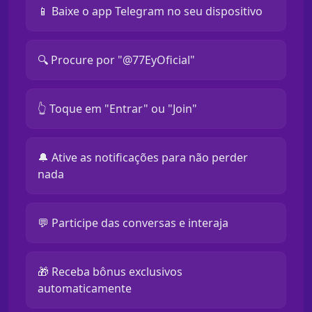
📱 Baixe o app Telegram no seu dispositivo
🔍 Procure por "@77EyOficial"
👆 Toque em "Entrar" ou "Join"
🔔 Ative as notificações para não perder
nada
💬 Participe das conversas e interaja
🎁 Receba bônus exclusivos
automaticamente