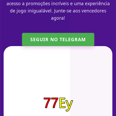
acesso a promoções incríveis e uma experiência
de jogo inigualável. Junte-se aos vencedores
agora!
SEGUIR NO TELEGRAM