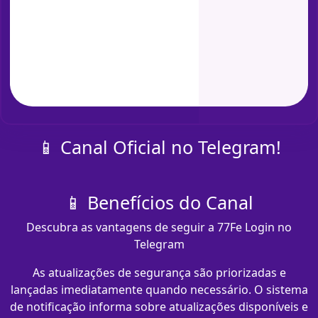
📱 Canal Oficial no Telegram!
📱 Benefícios do Canal
Descubra as vantagens de seguir a 77Fe Login no
Telegram
As atualizações de segurança são priorizadas e
lançadas imediatamente quando necessário. O sistema
de notificação informa sobre atualizações disponíveis e