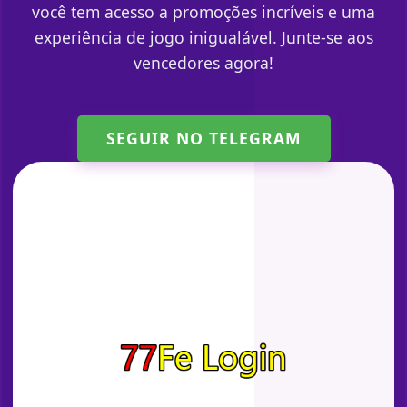
você tem acesso a promoções incríveis e uma
experiência de jogo inigualável. Junte-se aos
vencedores agora!
SEGUIR NO TELEGRAM