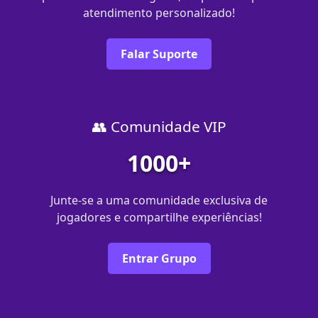
atendimento personalizado!
Falar Suporte
👥 Comunidade VIP
1000+
Junte-se a uma comunidade exclusiva de
jogadores e compartilhe experiências!
Entrar Grupo