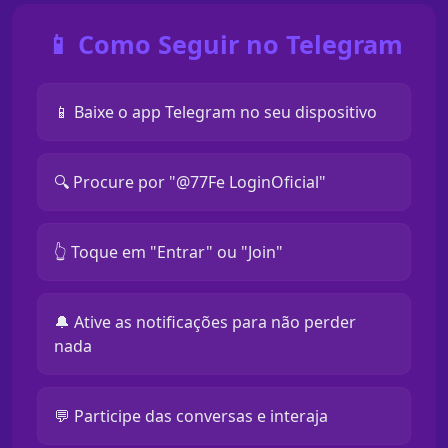
📱 Como Seguir no Telegram
📱 Baixe o app Telegram no seu dispositivo
🔍 Procure por "@77Fe LoginOficial"
👆 Toque em "Entrar" ou "Join"
🔔 Ative as notificações para não perder
nada
💬 Participe das conversas e interaja