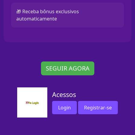
🎁 Receba bônus exclusivos
automaticamente
SEGUIR AGORA
Acessos
Login
Registrar-se