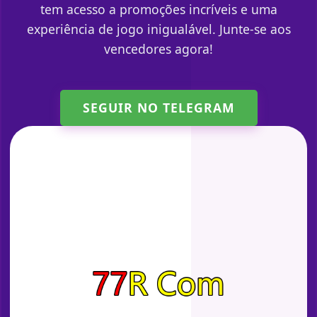
tem acesso a promoções incríveis e uma
experiência de jogo inigualável. Junte-se aos
vencedores agora!
SEGUIR NO TELEGRAM