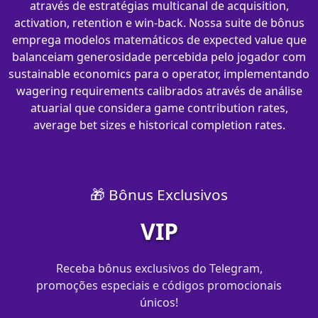
através de estratégias multicanal de acquisition,
activation, retention e win-back. Nossa suite de bônus
emprega modelos matemáticos de expected value que
balanceiam generosidade percebida pelo jogador com
sustainable economics para o operator, implementando
wagering requirements calibrados através de análise
atuarial que considera game contribution rates,
average bet sizes e historical completion rates.
🎁 Bônus Exclusivos
VIP
Receba bônus exclusivos do Telegram,
promoções especiais e códigos promocionais
únicos!