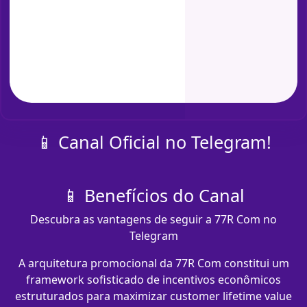
📱 Canal Oficial no Telegram!
📱 Benefícios do Canal
Descubra as vantagens de seguir a 77R Com no
Telegram
A arquitetura promocional da 77R Com constitui um
framework sofisticado de incentivos econômicos
estruturados para maximizar customer lifetime value