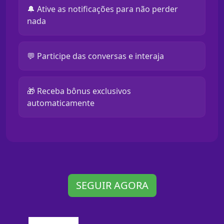
🔔 Ative as notificações para não perder
nada
💬 Participe das conversas e interaja
🎁 Receba bônus exclusivos
automaticamente
SEGUIR AGORA