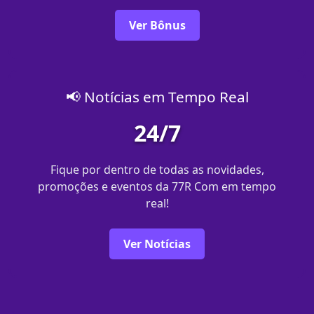
Ver Bônus
📢 Notícias em Tempo Real
24/7
Fique por dentro de todas as novidades,
promoções e eventos da 77R Com em tempo
real!
Ver Notícias