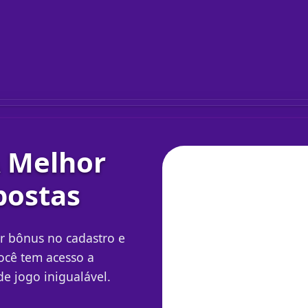
A Melhor
postas
r bônus no cadastro e
ocê tem acesso a
e jogo inigualável.