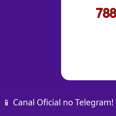
📱 Canal Oficial no Telegram!