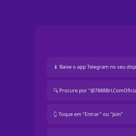
📱 Baixe o app Telegram no seu disp
🔍 Procure por "@7888Brl.ComOficia
👆 Toque em "Entrar" ou "Join"