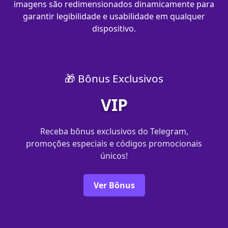
imagens são redimensionados dinamicamente para
garantir legibilidade e usabilidade em qualquer
dispositivo.
🎁 Bônus Exclusivos
VIP
Receba bônus exclusivos do Telegram,
promoções especiais e códigos promocionais
únicos!
Ver Bônus