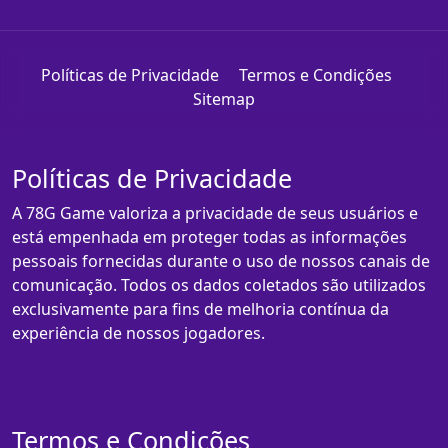
Políticas de Privacidade
Termos e Condições
Sitemap
Políticas de Privacidade
A 78G Game valoriza a privacidade de seus usuários e
está empenhada em proteger todas as informações
pessoais fornecidas durante o uso de nossos canais de
comunicação. Todos os dados coletados são utilizados
exclusivamente para fins de melhoria contínua da
experiência de nossos jogadores.
Termos e Condições