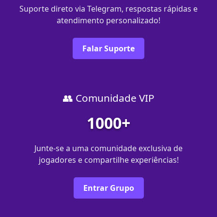
Suporte direto via Telegram, respostas rápidas e
atendimento personalizado!
Falar Suporte
👥 Comunidade VIP
1000+
Junte-se a uma comunidade exclusiva de
jogadores e compartilhe experiências!
Entrar Grupo