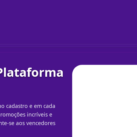
Plataforma
no cadastro e em cada
romoções incríveis e
unte-se aos vencedores