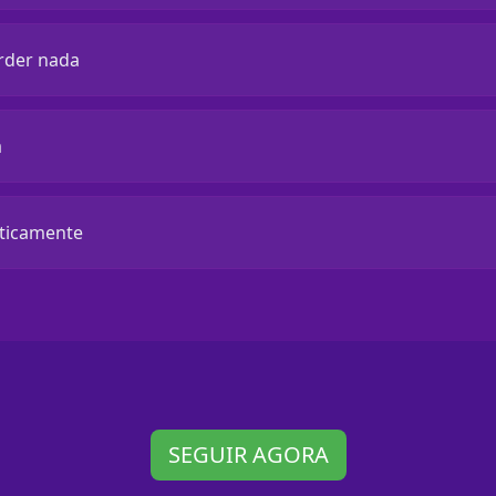
erder nada
a
aticamente
SEGUIR AGORA