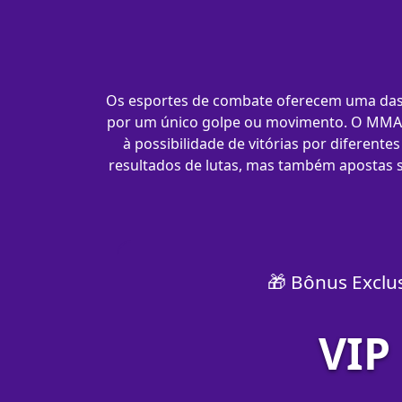
Os esportes de combate oferecem uma das 
por um único golpe ou movimento. O MMA (M
à possibilidade de vitórias por diferent
resultados de lutas, mas também apostas s
🎁 Bônus Exclu
VIP