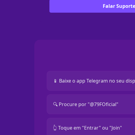
Falar Suport
📱 Baixe o app Telegram no seu disp
🔍 Procure por "@79FOficial"
👆 Toque em "Entrar" ou "Join"