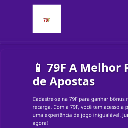
📱 79F A Melhor 
de Apostas
Cadastre-se na 79F para ganhar bônus 
recarga. Com a 79F, você tem acesso a p
uma experiência de jogo inigualável. J
agora!