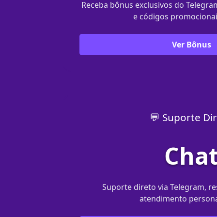
Receba bônus exclusivos do Telegra
e códigos promocionai
Ver Bônus
💬 Suporte Di
Cha
Suporte direto via Telegram, r
atendimento persona