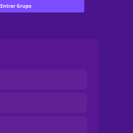
Entrar Grupo