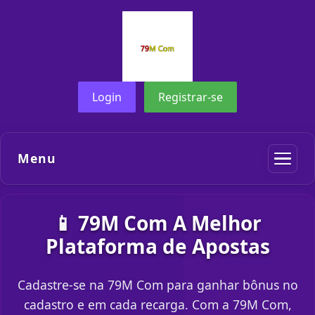
Login
Registrar-se
Menu
📱 79M Com A Melhor
Plataforma de Apostas
Cadastre-se na 79M Com para ganhar bônus no
cadastro e em cada recarga. Com a 79M Com,