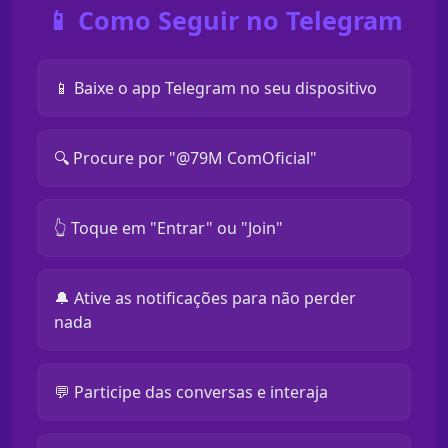
📱 Como Seguir no Telegram
📱 Baixe o app Telegram no seu dispositivo
🔍 Procure por "@79M ComOficial"
👆 Toque em "Entrar" ou "Join"
🔔 Ative as notificações para não perder
nada
💬 Participe das conversas e interaja