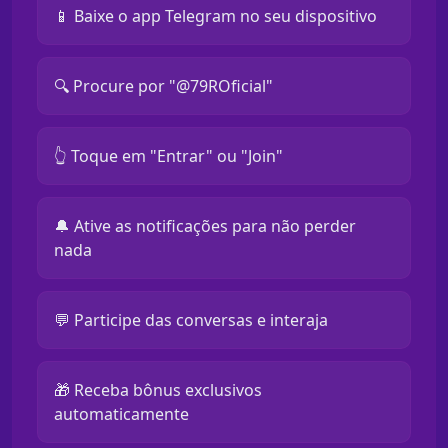
📱 Baixe o app Telegram no seu dispositivo
🔍 Procure por "@79ROficial"
👆 Toque em "Entrar" ou "Join"
🔔 Ative as notificações para não perder
nada
💬 Participe das conversas e interaja
🎁 Receba bônus exclusivos
automaticamente