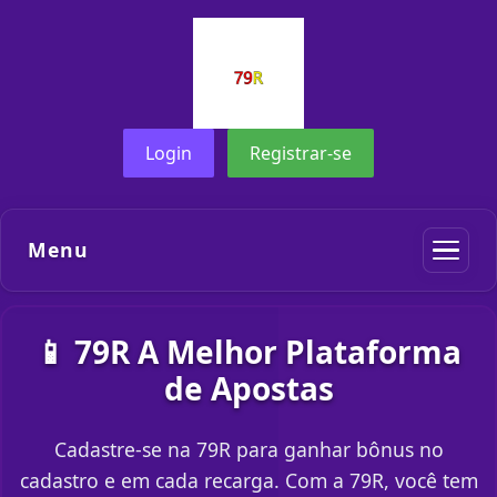
Login
Registrar-se
Menu
📱 79R A Melhor Plataforma
de Apostas
Cadastre-se na 79R para ganhar bônus no
cadastro e em cada recarga. Com a 79R, você tem