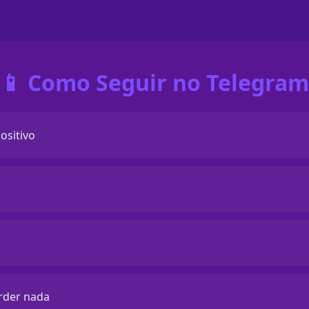
📱 Como Seguir no Telegram
ositivo
erder nada