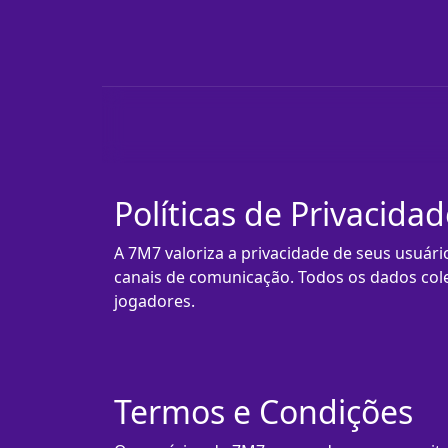
Políticas de Privacida
A 7M7 valoriza a privacidade de seus usuá
canais de comunicação. Todos os dados cole
jogadores.
Termos e Condições