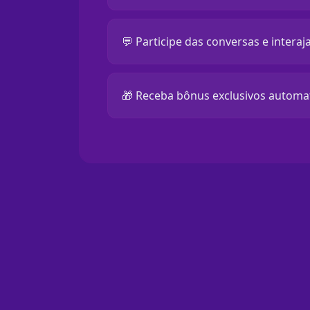
💬 Participe das conversas e interaj
🎁 Receba bônus exclusivos autom