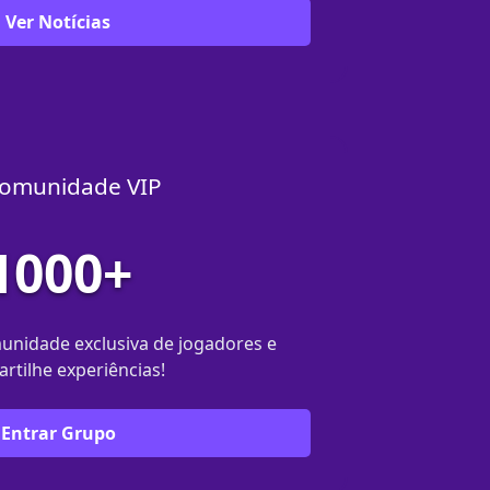
Ver Notícias
Comunidade VIP
1000+
unidade exclusiva de jogadores e
rtilhe experiências!
Entrar Grupo