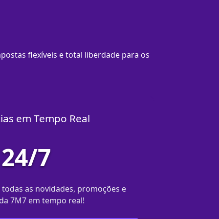
stas flexíveis e total liberdade para os
cias em Tempo Real
24/7
e todas as novidades, promoções e
da 7M7 em tempo real!