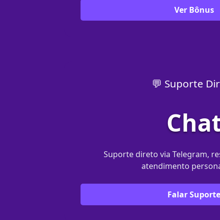
Ver Bônus
💬 Suporte Di
Cha
Suporte direto via Telegram, r
atendimento persona
Falar Suport