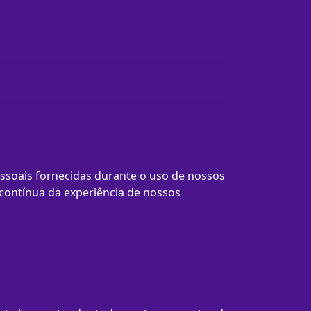
ssoais fornecidas durante o uso de nossos
 contínua da experiência de nossos